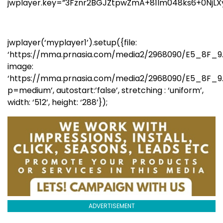
jwplayer.key=”3Fznr2BGJZtpwZmA+81lm048ks6+0NjLX
jwplayer(‘myplayer1’).setup({file:
‘https://mma.prnasia.com/media2/2968090/E5_8F_9
image:
‘https://mma.prnasia.com/media2/2968090/E5_8F_
p=medium’, autostart:’false’, stretching : ‘uniform’,
width: ‘512’, height: ‘288’});
ADVERTISEMENT