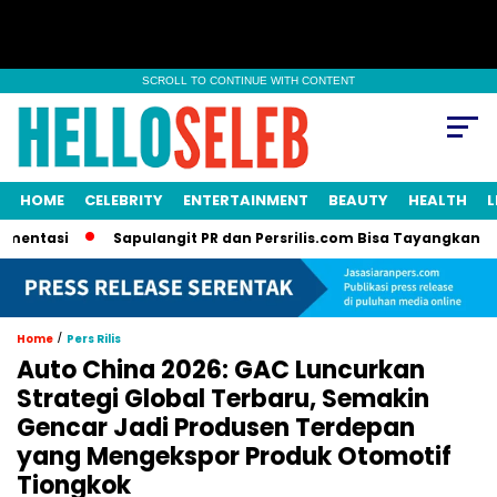
SCROLL TO CONTINUE WITH CONTENT
HOME
CELEBRITY
ENTERTAINMENT
BEAUTY
HEALTH
L
si
Sapulangit PR dan Persrilis.com Bisa Tayangkan Ribuan P
/
Home
Pers Rilis
Auto China 2026: GAC Luncurkan
Strategi Global Terbaru, Semakin
Gencar Jadi Produsen Terdepan
yang Mengekspor Produk Otomotif
Tiongkok