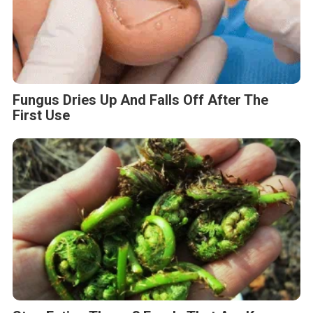
Fungus Dries Up And Falls Off After The
First Use
Stop Eating These 3 Foods That Are Known
to Cause Parasites
Tag :
BNSP
Daya Saing Pekerja Migran