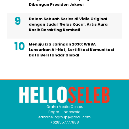
Menuju Era Jaringan 2030: WBBA
Luncurkan AI-Net, Sertifikasi Komunikasi
Data Berstandar Global
Graha Media Center,
Bogor - Indonesia
editorhellogroup@gmail.com
+628557777888
MEDIA NETWORK
Bintangnews.com
Hallonesia.com
Aktuil.com
Femme.id