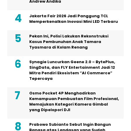
Kasus Pembunuhan Anak Tamara
Tyasmara di Kolam Renang
Synagie Luncurkan Geene 2.0 – BytePlus,
SingData, dan FLY Entertainment Jadi 12
Mitra Pendiri Ekosistem “AI Commerce”
Tepercaya
Osmo Pocket 4P Menghadirkan
Kemampuan Pembuatan Film Profesional,
Memajukan Kategori Kamera Gimbal
yang Dipelopori DJI
Prabowo Subianto Sebut Ingin Bangun
Bangsa atas Landasan yang Sudah
Dibangun Presiden Jokowi
Dalam Sebuah Series di Vidio Original
dengan Judul ‘Gelas Kaca’, Artis Aura
Kasih Berakting Kembali