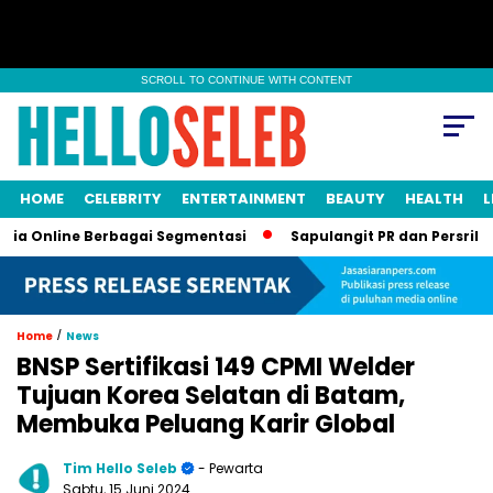
SCROLL TO CONTINUE WITH CONTENT
HOME
CELEBRITY
ENTERTAINMENT
BEAUTY
HEALTH
L
line Berbagai Segmentasi
Sapulangit PR dan Persrilis.com B
/
Home
News
BNSP Sertifikasi 149 CPMI Welder
Tujuan Korea Selatan di Batam,
Membuka Peluang Karir Global
Tim Hello Seleb
- Pewarta
Sabtu, 15 Juni 2024