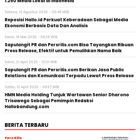
Sapulangit PR dan Persrilis.com Bisa Tayangkan Ribuan
Press Release, Efektif untuk Pemulihkan Nama Baik
Senin, 21 April 2025 - 12:01 WIB
Sapulangit PR dan Persrilis.com Berikan Jasa Public
Relations dan Komunikasi Terpadu Lewat Press Release
Sabtu, 12 April 2025 - 09:57 WIB
HMN Media Holding Tunjuk Wartawan Senior Dharono
Trisawego Sebagai Pemimpin Redaksi
Hallobandung.com
BERITA TERBARU
Pers Rilis
Fair Finance Asia Desak Perbankan
Hentikan Pendanaan untuk Sektor
Batu Bara di ASEAN
Kamis, 6 Agu 2026 - 13:02 WIB
Pers Rilis
Shueisha Perluas Jangkauan Global