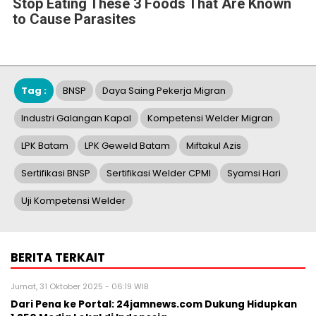
Industri Galangan Kapal
Kompetensi Welder Migran
LPK Batam
LPK Geweld Batam
Miftakul Azis
Sertifikasi BNSP
Sertifikasi Welder CPMI
Syamsi Hari
Uji Kompetensi Welder
BERITA TERKAIT
Jumat, 31 Oktober 2025 - 06:19 WIB
Dari Pena ke Portal: 24jamnews.com Dukung Hidupkan
1.250 Media Lokal di Indonesia
Selasa, 12 Agustus 2025 - 06:49 WIB
Reposisi Hallo.id Perkuat Keberadaan Sebagai Media
Ekonomi Berbasis Data Dan Analisis
Senin, 19 Mei 2025 - 08:28 WIB