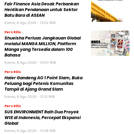
melalui MANGA MILLION, Platform
Manga yang Tersedia dalam 100
Bahasa
Kamis, 6 Agu 2026 - 13:00 WIB
Pers Rilis
Haier Gandeng AO 1 Point Slam, Buka
Peluang bagi Petenis Komunitas
Tampil di Ajang Grand Slam
Kamis, 6 Agu 2026 - 12:10 WIB
Pers Rilis
SUS ENVIRONMENT Raih Dua Proyek
WtE di Indonesia, Percepat Ekspansi
Global
Kamis, 6 Agu 2026 - 12:08 WIB
Pers Rilis
UOB Perkuat Bisnis Wealth
Management melalui Kemitraan
Distribusi Strategis dengan Allianz
Global Investors
Kamis, 6 Agu 2026 - 06:39 WIB