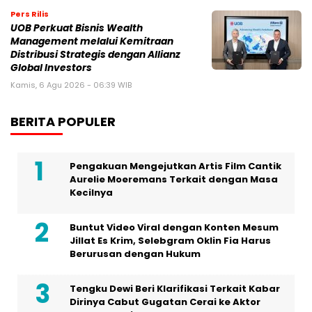
BERITA POPULER
Pengakuan Mengejutkan Artis Film Cantik
Aurelie Moeremans Terkait dengan Masa
Kecilnya
Buntut Video Viral dengan Konten Mesum
Jillat Es Krim, Selebgram Oklin Fia Harus
Berurusan dengan Hukum
Tengku Dewi Beri Klarifikasi Terkait Kabar
Dirinya Cabut Gugatan Cerai ke Aktor
Andrew Andika
Jakarta Fair 2026 Jadi Panggung TCL
Memperkenalkan Inovasi Mini LED Terbaru
Pekan Ini, Polisi Lakukan Rekonstruksi