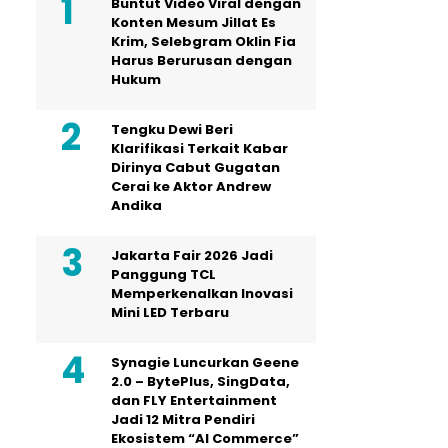
Buntut Video Viral dengan
Konten Mesum Jillat Es
Krim, Selebgram Oklin Fia
Harus Berurusan dengan
Hukum
Tengku Dewi Beri
Klarifikasi Terkait Kabar
Dirinya Cabut Gugatan
Cerai ke Aktor Andrew
Andika
Jakarta Fair 2026 Jadi
Panggung TCL
Memperkenalkan Inovasi
Mini LED Terbaru
Synagie Luncurkan Geene
2.0 – BytePlus, SingData,
dan FLY Entertainment
Jadi 12 Mitra Pendiri
Ekosistem “AI Commerce”