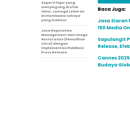
Seperti fajar yang
menyingsing di ufuk
Baca Juga:
timur, semoga Lebaran
ini membawa cahaya
Jasa Siaran P
yang makmur
150 Media On
Jasa Reputation
Management dan Image
Sapulangit P
Restoration (Pemulihan
Citra) dengan
Release, Efe
Implementasi Publikasi
Press Release
Cannes 2025:
Budaya Globa