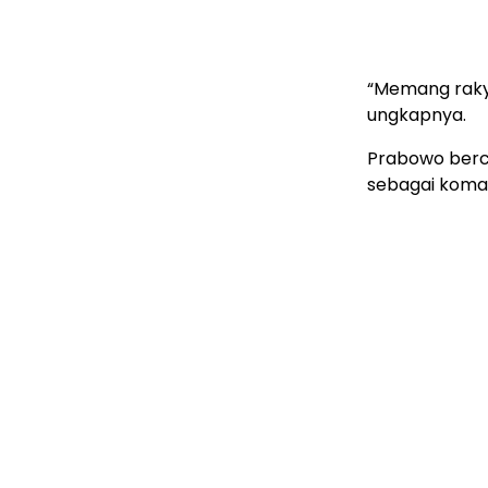
“Memang rakya
ungkapnya.
Prabowo berce
sebagai komad