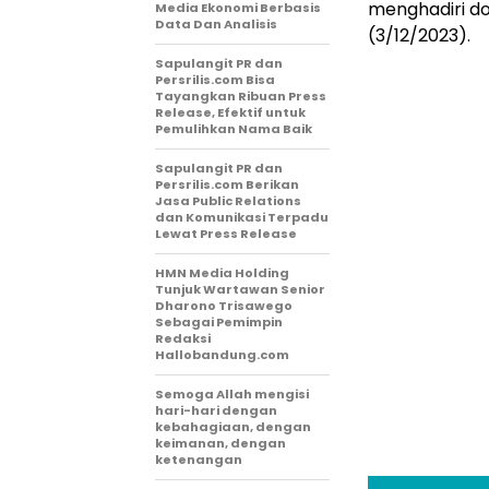
menghadiri do
Media Ekonomi Berbasis
Data Dan Analisis
(3/12/2023).
Sapulangit PR dan
Persrilis.com Bisa
Tayangkan Ribuan Press
Release, Efektif untuk
Pemulihkan Nama Baik
Sapulangit PR dan
Persrilis.com Berikan
Jasa Public Relations
dan Komunikasi Terpadu
Lewat Press Release
HMN Media Holding
Tunjuk Wartawan Senior
Dharono Trisawego
Sebagai Pemimpin
Redaksi
Hallobandung.com
Semoga Allah mengisi
hari-hari dengan
kebahagiaan, dengan
keimanan, dengan
ketenangan