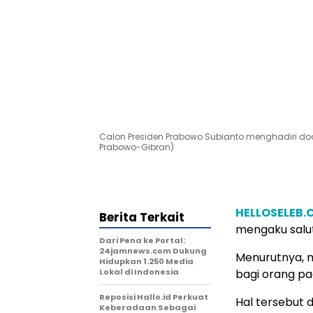
Calon Presiden Prabowo Subianto menghadiri doa
Prabowo-Gibran)
HELLOSELEB
Berita Terkait
mengaku salu
Dari Pena ke Portal:
24jamnews.com Dukung
Menurutnya, m
Hidupkan 1.250 Media
Lokal di Indonesia
bagi orang pa
Reposisi Hallo.id Perkuat
Hal tersebut
Keberadaan Sebagai