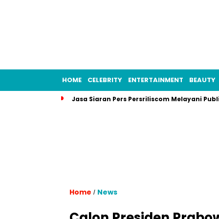
HOME
CELEBRITY
ENTERTAINMENT
BEAUTY
Jasa Siaran Pers Persriliscom Melayani Publ
Home
News
/
Calon Presiden Prabo