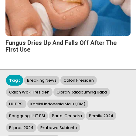
Fungus Dries Up And Falls Off After The
First Use
Tag :
Breaking News
Calon Presiden
Calon Wakil Pesiden
Gibran Rakabuming Raka
HUT PSI
Koalisi Indonesia Maju (KIM)
Panggung HUT PSI
Partai Gerindra
Pemilu 2024
Pilpres 2024
Prabowo Subianto