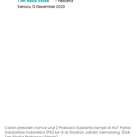
Tim Hello Seleb
- Pewarta
Selasa, 12 Desember 2023
Calon presiden nomor urut 2 Prabowo Subianto tampil di HUT Partai
Solidaritas Indonesia (PSI) ke-9 di Stadion Jatidiri, Semarang. (Dok.
Tim Media Prabowo-Gibran)