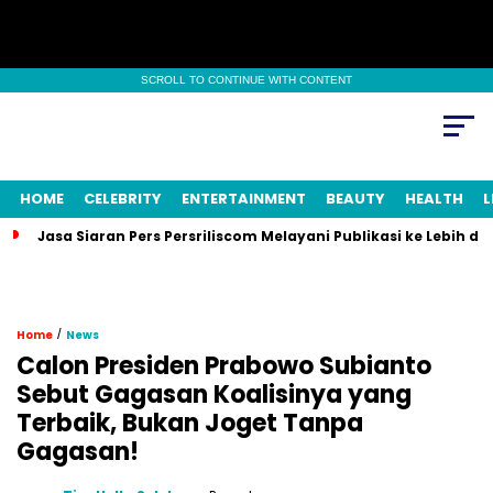
SCROLL TO CONTINUE WITH CONTENT
HOME
CELEBRITY
ENTERTAINMENT
BEAUTY
HEALTH
L
Jasa Siaran Pers Persriliscom Melayani Publikasi ke Lebih d
/
Home
News
Calon Presiden Prabowo Subianto
Sebut Gagasan Koalisinya yang
Terbaik, Bukan Joget Tanpa
Gagasan!