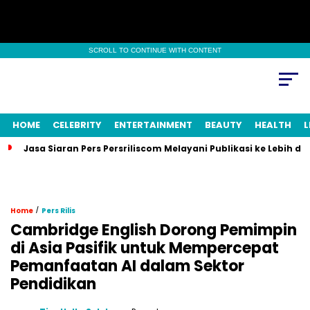
SCROLL TO CONTINUE WITH CONTENT
HOME
CELEBRITY
ENTERTAINMENT
BEAUTY
HEALTH
L
Jasa Siaran Pers Persriliscom Melayani Publikasi ke Lebih d
/
Home
Pers Rilis
Cambridge English Dorong Pemimpin
di Asia Pasifik untuk Mempercepat
Pemanfaatan AI dalam Sektor
Pendidikan