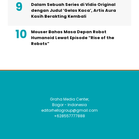
Dalam Sebuah Series di Vidio Original
dengan Judul ‘Gelas Kaca’, Artis Aura
Kasih Berakting Kembali
Mouser Bahas Masa Depan Robot
Humanoid Lewat Episode “Rise of the
Robots”
Graha Media Center,
Bogor - Indonesia
editorhellogroup@gmail.com
+628557777888