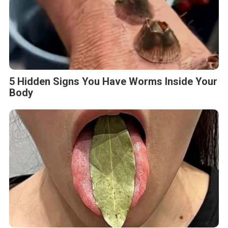
5 Hidden Signs You Have Worms Inside Your
Body
This Simple Trick Removes All Parasites
From Your Body!