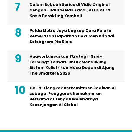
Selebgram Ria Ricis
Huawei Luncurkan Strategi “Grid-
Forming” Terbaru untuk Mendukung
Sistem Kelistrikan Masa Depan di Ajang
The Smarter E 2026
CGTN: Tiongkok Berkomitmen Jadikan AI
sebagai Penggerak Kemakmuran
Bersama di Tengah Melebarnya
Kesenjangan AI Global
Graha Media Center,
Bogor - Indonesia
editorhellogroup@gmail.com
+628557777888