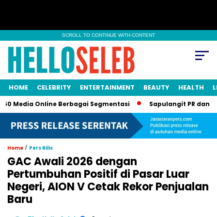
SCROLL TO CONTINUE WITH CONTENT
HOME
CELEBRITY
ENTERTAINMENT
BEAUTY
HEALTH
L
 Media Online Berbagai Segmentasi
Sapulangit PR dan Persril
/
Home
Pers Rilis
GAC Awali 2026 dengan
Pertumbuhan Positif di Pasar Luar
Negeri, AION V Cetak Rekor Penjualan
Baru