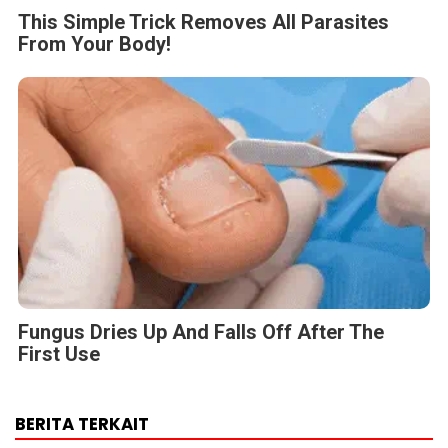
Fungus Dries Up And Falls Off After The
First Use
BERITA TERKAIT
Jumat, 7 Agustus 2026 - 09:32 WIB
MONDEVITA MENGAKUISISI SAHAM MAYORITAS DI
UNDERSCORE DISTRICT, PERUSAHAAN INDUK MAGLIANO,
SEBAGAI LANGKAH KEDUA DALAM MEMBANGUN
PLATFORM MEREK MEWAH ITALIA BARU
Jumat, 7 Agustus 2026 - 04:14 WIB