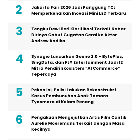
Synagie Luncurkan Geene 2.0 – BytePlus,
SingData, dan FLY Entertainment Jadi 12
Mitra Pendiri Ekosistem “AI Commerce”
Tepercaya
Pekan Ini, Polisi Lakukan Rekonstruksi
Kasus Pembunuhan Anak Tamara
Tyasmara di Kolam Renang
Pengakuan Mengejutkan Artis Film Cantik
Aurelie Moeremans Terkait dengan Masa
Kecilnya
Dalam Sebuah Series di Vidio Original
dengan Judul ‘Gelas Kaca’, Artis Aura
Kasih Berakting Kembali
Polda Metro Jaya Ungkap Cara Pelaku
Pemerasan Dapatkan Dokumen Pribadi