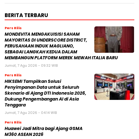
PERUSAHAAN INDUK MAGLIANO,
SEBAGAI LANGKAH KEDUA DALAM
MEMBANGUN PLATFORM MEREK MEWAH ITALIA BARU
Jumat, 7 Agu 2026 - 09:32 WIB
Pers Rilis
HIKSEMI Tampilkan Solusi
Penyimpanan Data untuk Seluruh
Skenario di Ajang DTI Indonesia 2026,
Dukung Pengembangan AI di Asia
Tenggara
Jumat, 7 Agu 2026 - 04:14 WIB
Pers Rilis
Huawei Jadi Mitra bagi Ajang GSMA
M360 ASEAN 2026
Jumat, 7 Agu 2026 - 00:42 WIB
Pers Rilis
Cision Raih MarTech Breakthrough
Awards 2026 untuk Pemantauan dan
Analisis Media Sosial, Distribusi Siaran
Pers, dan AEO