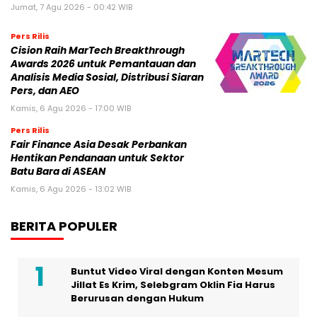
Kamis, 6 Agu 2026 - 17:00 WIB
Pers Rilis
Fair Finance Asia Desak Perbankan
Hentikan Pendanaan untuk Sektor
Batu Bara di ASEAN
Kamis, 6 Agu 2026 - 13:02 WIB
BERITA POPULER
Buntut Video Viral dengan Konten Mesum
Jillat Es Krim, Selebgram Oklin Fia Harus
Berurusan dengan Hukum
Jakarta Fair 2026 Jadi Panggung TCL
Memperkenalkan Inovasi Mini LED Terbaru
Tengku Dewi Beri Klarifikasi Terkait Kabar
Dirinya Cabut Gugatan Cerai ke Aktor
Andrew Andika