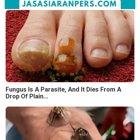
Fungus Is A Parasite, And It Dies From A
Drop Of Plain...