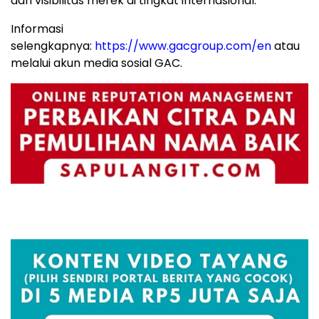
dan visibilitas merek di tingkat internasional.
Informasi
selengkapnya:
https://www.gacgroup.com/en
atau
melalui akun media sosial GAC.