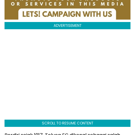
ADVERTISEMENT
SCROLL TO RESUME CONTENT