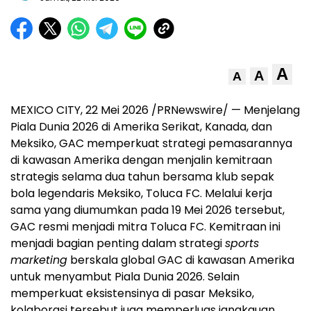
A
A
A
MEXICO CITY, 22 Mei 2026 /PRNewswire/ — Menjelang
Piala Dunia 2026 di Amerika Serikat, Kanada, dan
Meksiko, GAC memperkuat strategi pemasarannya
di kawasan Amerika dengan menjalin kemitraan
strategis selama dua tahun bersama klub sepak
bola legendaris Meksiko, Toluca FC. Melalui kerja
sama yang diumumkan pada 19 Mei 2026 tersebut,
GAC resmi menjadi mitra Toluca FC. Kemitraan ini
menjadi bagian penting dalam strategi
sports
marketing
berskala global GAC di kawasan Amerika
untuk menyambut Piala Dunia 2026. Selain
memperkuat eksistensinya di pasar Meksiko,
kolaborasi tersebut juga memperluas jangkauan