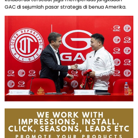
GAC di sejumlah pasar strategis di benua Amerika.