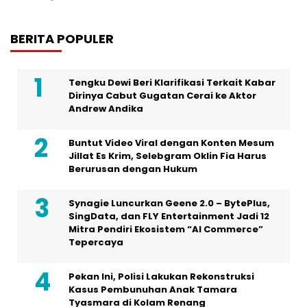
Dirinya Cabut Gugatan Cerai ke Aktor
Andrew Andika
Buntut Video Viral dengan Konten Mesum
Jillat Es Krim, Selebgram Oklin Fia Harus
Berurusan dengan Hukum
Synagie Luncurkan Geene 2.0 – BytePlus,
SingData, dan FLY Entertainment Jadi 12
Mitra Pendiri Ekosistem “AI Commerce”
Tepercaya
Pekan Ini, Polisi Lakukan Rekonstruksi
Kasus Pembunuhan Anak Tamara
Tyasmara di Kolam Renang
Dalam Sebuah Series di Vidio Original
dengan Judul ‘Gelas Kaca’, Artis Aura
Kasih Berakting Kembali
Menuju Era Jaringan 2030: WBBA