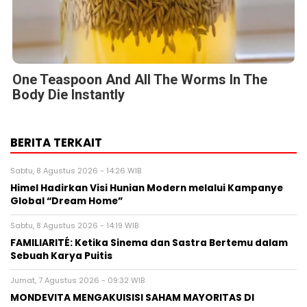
BERITA TERKAIT
Sabtu, 8 Agustus 2026 - 14:26 WIB
Himel Hadirkan Visi Hunian Modern melalui Kampanye
Global “Dream Home”
Sabtu, 8 Agustus 2026 - 14:19 WIB
FAMILIARITÉ: Ketika Sinema dan Sastra Bertemu dalam
Sebuah Karya Puitis
Jumat, 7 Agustus 2026 - 09:32 WIB
MONDEVITA MENGAKUISISI SAHAM MAYORITAS DI
UNDERSCORE DISTRICT, PERUSAHAAN INDUK MAGLIANO,
SEBAGAI LANGKAH KEDUA DALAM MEMBANGUN
PLATFORM MEREK MEWAH ITALIA BARU
Jumat, 7 Agustus 2026 - 04:14 WIB
HIKSEMI Tampilkan Solusi Penyimpanan Data untuk
Seluruh Skenario di Ajang DTI Indonesia 2026, Dukung