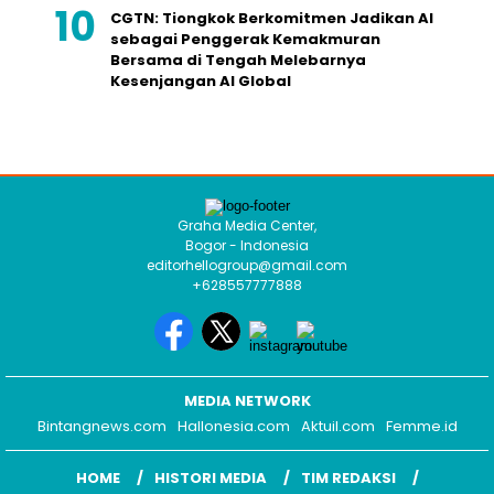
Graha Media Center,
Bogor - Indonesia
editorhellogroup@gmail.com
+628557777888
MEDIA NETWORK
Bintangnews.com
Hallonesia.com
Aktuil.com
Femme.id
HOME
HISTORI MEDIA
TIM REDAKSI
KODE ETIK
PEDOMAN MEDIA
HAK JAWAB
KONTAK IKLAN
COPYRIGHT © 2026 HELLOSELEB.COM - ALL RIGHTS RESERVED