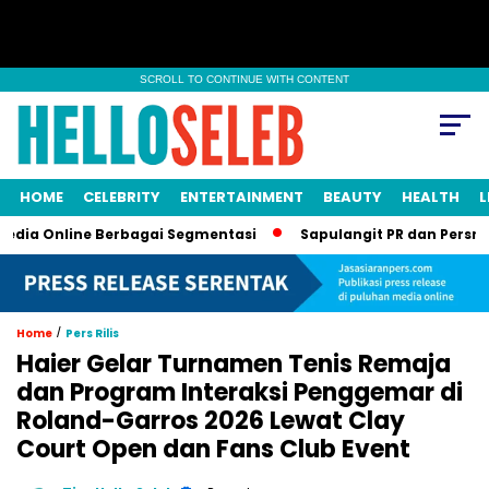
SCROLL TO CONTINUE WITH CONTENT
HOME
CELEBRITY
ENTERTAINMENT
BEAUTY
HEALTH
L
nline Berbagai Segmentasi
Sapulangit PR dan Persrilis.com B
/
Home
Pers Rilis
Haier Gelar Turnamen Tenis Remaja
dan Program Interaksi Penggemar di
Roland-Garros 2026 Lewat Clay
Court Open dan Fans Club Event