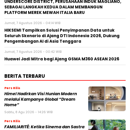
Pengembangan AI di Asia Tenggara
Jumat, 7 Agustus 2026 - 00:42 WIB
Huawei Jadi Mitra bagi Ajang GSMA M360 ASEAN 2026
BERITA TERBARU
Pers Rilis
Himel Hadirkan Visi Hunian Modern
melalui Kampanye Global “Dream
Home”
Sabtu, 8 Agu 2026 - 14:26 WIB
Pers Rilis
FAMILIARITÉ: Ketika Sinema dan Sastra
Bertemu dalam Sebuah Karya Puitis
Sabtu, 8 Agu 2026 - 14:19 WIB
Pers Rilis
MONDEVITA MENGAKUISISI SAHAM
MAYORITAS DI UNDERSCORE DISTRICT,
PERUSAHAAN INDUK MAGLIANO,