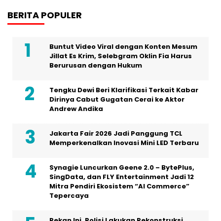
BERITA POPULER
Buntut Video Viral dengan Konten Mesum
Jillat Es Krim, Selebgram Oklin Fia Harus
Berurusan dengan Hukum
Tengku Dewi Beri Klarifikasi Terkait Kabar
Dirinya Cabut Gugatan Cerai ke Aktor
Andrew Andika
Jakarta Fair 2026 Jadi Panggung TCL
Memperkenalkan Inovasi Mini LED Terbaru
Synagie Luncurkan Geene 2.0 – BytePlus,
SingData, dan FLY Entertainment Jadi 12
Mitra Pendiri Ekosistem “AI Commerce”
Tepercaya
Pekan Ini, Polisi Lakukan Rekonstruksi