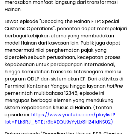
merasakan manfaat langsung dari transformasi
Hainan.
Lewat episode "Decoding the Hainan FTP: Special
Customs Operations", penonton dapat mempelajari
berbagai kebijakan utama yang membedakan
model Hainan dari kawasan lain. Publik juga dapat
mencermati nilai penghematan pajak yang
diperoleh sebuah perusahaan, kecepatan proses
kepabeanan untuk perdagangan internasional,
hingga kemudahan transaksi lintasnegara melalui
program QDLP dan sistem akun EF. Dari aktivitas di
Terminal Kontainer Yangpu hingga layanan
hotline
pemerintah multibahasa 12345, episode ini
mengupas berbagai elemen yang mendukung
sistem kepabeanan khusus di Hainan. (Tonton
episode ini:
https://www.youtube.com/playlist?
list=PLk3RJ_5TEtr3bXEQU9sYyLb8H241dNS02)
Dalam episode "Decoding the Hainan FTP: Chasing