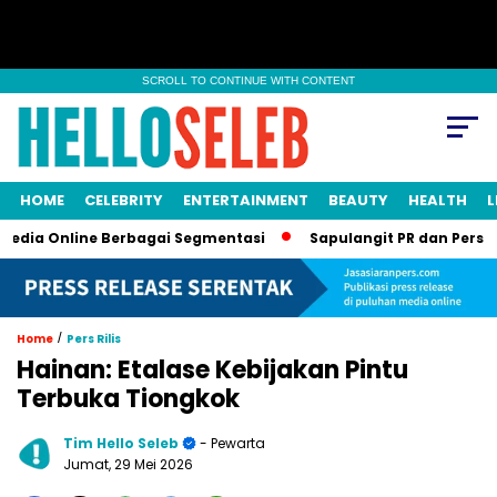
SCROLL TO CONTINUE WITH CONTENT
HOME
CELEBRITY
ENTERTAINMENT
BEAUTY
HEALTH
L
a Online Berbagai Segmentasi
Sapulangit PR dan Persrilis.c
/
Home
Pers Rilis
Hainan: Etalase Kebijakan Pintu
Terbuka Tiongkok
Tim Hello Seleb
- Pewarta
Jumat, 29 Mei 2026