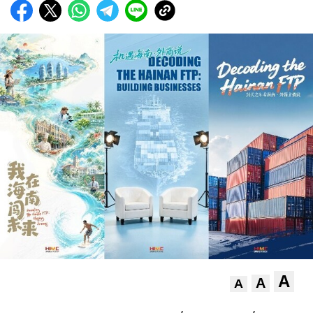
A
A
A