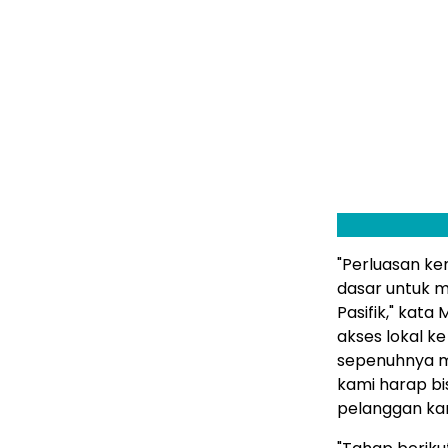
"Perluasan k
dasar untuk me
Pasifik," kata
akses lokal k
sepenuhnya m
kami harap b
pelanggan ka