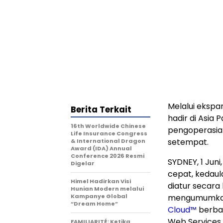
Melalui ekspa
Berita Terkait
hadir di Asia
16th Worldwide Chinese
pengoperasian
Life Insurance Congress
setempat.
& International Dragon
Award (IDA) Annual
Conference 2026 Resmi
SYDNEY
,
1 Juni
Digelar
cepat, kedaul
Himel Hadirkan Visi
diatur secara k
Hunian Modern melalui
Kampanye Global
mengumumkan 
“Dream Home”
Cloud™
berbas
Web Services 
FAMILIARITÉ: Ketika