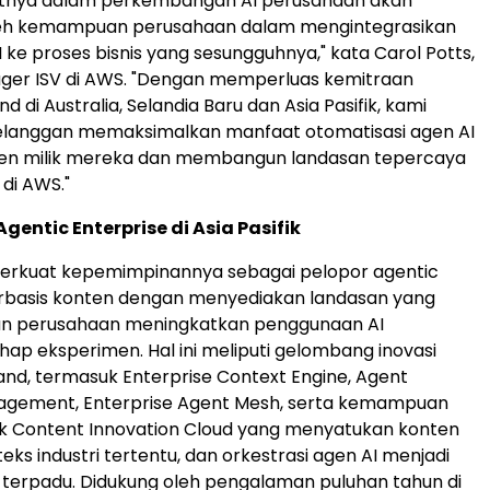
utnya dalam perkembangan AI perusahaan akan
leh kemampuan perusahaan dalam mengintegrasikan
 ke proses bisnis yang sesungguhnya," kata Carol Potts,
ger ISV di AWS. "Dengan memperluas kemitraan
 di Australia, Selandia Baru dan Asia Pasifik, kami
anggan memaksimalkan manfaat otomatisasi agen AI
ten milik mereka dan membangun landasan tepercaya
 di AWS."
entic Enterprise di Asia Pasifik
rkuat kepemimpinannya sebagai pelopor agentic
erbasis konten dengan menyediakan landasan yang
 perusahaan meningkatkan penggunaan AI
ap eksperimen. Hal ini meliputi gelombang inovasi
land, termasuk Enterprise Context Engine, Agent
nagement, Enterprise Agent Mesh, serta kemampuan
uk Content Innovation Cloud yang menyatukan konten
teks industri tertentu, dan orkestrasi agen AI menjadi
 terpadu. Didukung oleh pengalaman puluhan tahun di