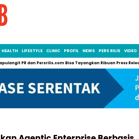
HEALTH
LIFESTYLE
CLINIC
PROFIL
NEWS
PERS RILIS
VIDEO
git PR dan Persrilis.com Bisa Tayangkan Ribuan Press Release, E
an Agentic Enterprise Berbasis