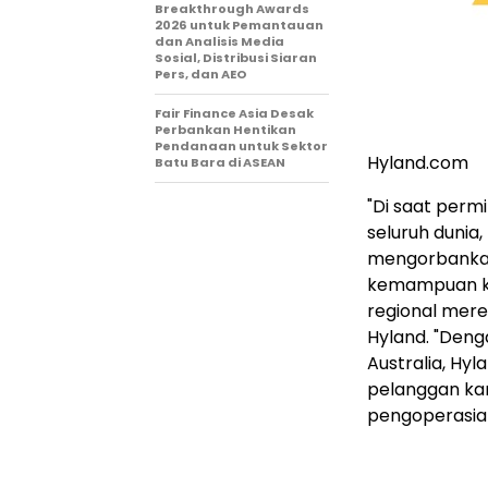
Breakthrough Awards
2026 untuk Pemantauan
dan Analisis Media
Sosial, Distribusi Siaran
Pers, dan AEO
Fair Finance Asia Desak
Perbankan Hentikan
Pendanaan untuk Sektor
Hyland.com
Batu Bara di ASEAN
"Di saat perm
seluruh dunia
mengorbankan
kemampuan ko
regional merek
Hyland. "Deng
Australia, Hy
pelanggan kam
pengoperasian