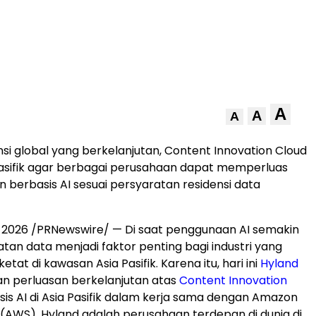
A
A
A
nsi global yang berkelanjutan, Content Innovation Cloud
 Pasifik agar berbagai perusahaan dapat memperluas
 berbasis AI sesuai persyaratan residensi data
, 2026
/PRNewswire/ — Di saat penggunaan AI semakin
atan data menjadi faktor penting bagi industri yang
etat di kawasan Asia Pasifik. Karena itu, hari ini
Hyland
perluasan berkelanjutan atas
Content Innovation
is AI di Asia Pasifik dalam kerja sama dengan Amazon
(AWS). Hyland adalah perusahaan terdepan di dunia di