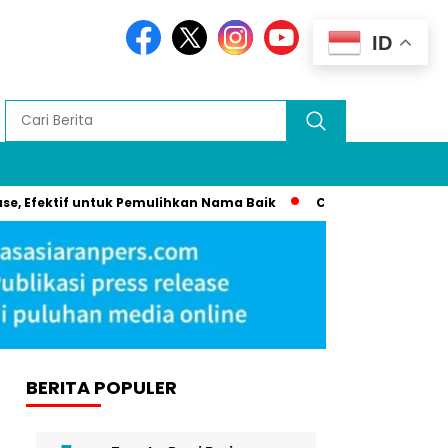
ID
fektif untuk Pemulihkan Nama Baik
Cannes 2025: Syahrini D
BERITA POPULER