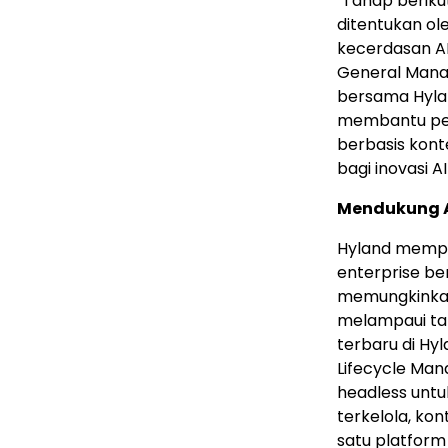
"Tahap berik
ditentukan o
kecerdasan AI
General Mana
bersama Hyland
membantu pel
berbasis kon
bagi inovasi AI
Mendukung Ag
Hyland mempe
enterprise b
memungkinkan
melampaui tah
terbaru di Hy
Lifecycle Ma
headless unt
terkelola, kon
satu platform