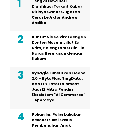
Tengku Dewi Beri
Klarifikasi Terkait Kabar
Dirinya Cabut Gugatan
Cerai ke Aktor Andrew
Andika
Buntut Video Viral dengan
Konten Mesum Jillat Es
Krim, Selebgram Oklin Fia
Harus Berurusan dengan
Hukum
Synagie Luncurkan Geene
2.0 – BytePlus, SingData,
dan FLY Entertainment
Jadi 12 Mitra Pendiri
Ekosistem “AI Commerce”
Tepercaya
Pekan Ini, Polisi Lakukan
Rekonstruksi Kasus
Pembunuhan Anak