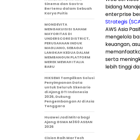
Sinema dan Sastra
bidang Manaj
Bertemu dalam Sebuah
Karya Puitis
enterprise be
Strategis (SC
MONDEVITA
AWS Asia Pasif
MENGAKUISISI SAHAM
MAYORITAS DI
mengelola ba
UNDERSCORE DISTRICT,
PERUSAHAAN INDUK
keuangan, asu
MAGLIANO, SEBAGAI
memanfaatkan 
LANGKAH KEDUA DALAM
MEMBANGUN PLATFORM
serta meningk
MEREK MEWAH ITALIA
lebih tinggi da
BARU
HIKSEMI Tampilkan Solusi
Penyimpanan Data
untuk Seluruh Skenario
di Ajang DTI Indonesia
2026, Dukung
Pengembangan AI di Asia
Tenggara
Huawei Jadi Mitra bagi
Ajang GSMA M360 ASEAN
2026
Cision Raih MarTech