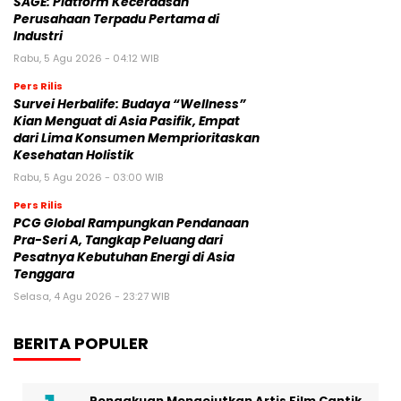
SAGE: Platform Kecerdasan
Perusahaan Terpadu Pertama di
Industri
Rabu, 5 Agu 2026 - 04:12 WIB
Pers Rilis
Survei Herbalife: Budaya “Wellness”
Kian Menguat di Asia Pasifik, Empat
dari Lima Konsumen Memprioritaskan
Kesehatan Holistik
Rabu, 5 Agu 2026 - 03:00 WIB
Pers Rilis
PCG Global Rampungkan Pendanaan
Pra-Seri A, Tangkap Peluang dari
Pesatnya Kebutuhan Energi di Asia
Tenggara
Selasa, 4 Agu 2026 - 23:27 WIB
BERITA POPULER
Pengakuan Mengejutkan Artis Film Cantik