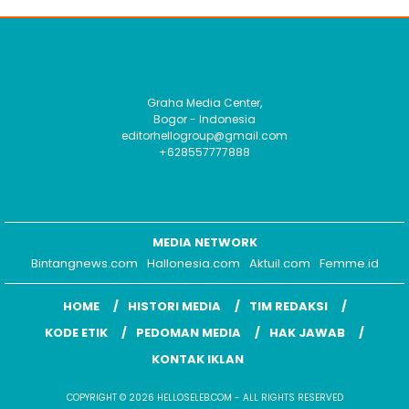
Graha Media Center,
Bogor - Indonesia
editorhellogroup@gmail.com
+628557777888
MEDIA NETWORK
Bintangnews.com
Hallonesia.com
Aktuil.com
Femme.id
HOME
HISTORI MEDIA
TIM REDAKSI
KODE ETIK
PEDOMAN MEDIA
HAK JAWAB
KONTAK IKLAN
COPYRIGHT © 2026 HELLOSELEB.COM - ALL RIGHTS RESERVED