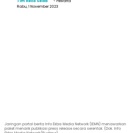
Tim Hello Seleb
- Pewarta
Rabu, 1 November 2023
Jaringan portal berita Info Ekbis Media Network (IEMN) menawarkan
paket menarik publikasi press release secara serentak. (Dok. Info
Ekbis Media Network/Budipur)