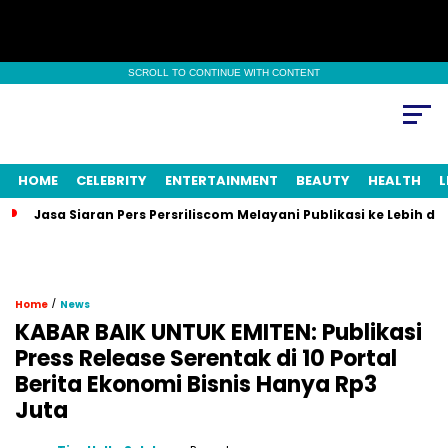
SCROLL TO CONTINUE WITH CONTENT
HOME
CELEBRITY
ENTERTAINMENT
BEAUTY
HEALTH
L
Jasa Siaran Pers Persriliscom Melayani Publikasi ke Lebih d
/
Home
News
KABAR BAIK UNTUK EMITEN: Publikasi
Press Release Serentak di 10 Portal
Berita Ekonomi Bisnis Hanya Rp3
Juta