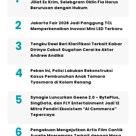
Tengku Dewi Beri Klarifikasi Terkait Kabar
Dirinya Cabut Gugatan Cerai ke Aktor
Andrew Andika
Pekan Ini, Polisi Lakukan Rekonstruksi
Kasus Pembunuhan Anak Tamara
Tyasmara di Kolam Renang
Synagie Luncurkan Geene 2.0 – BytePlus,
SingData, dan FLY Entertainment Jadi 12
Mitra Pendiri Ekosistem “AI Commerce”
Tepercaya
Pengakuan Mengejutkan Artis Film Cantik
Aurelie Moeremans Terkait dengan Masa
Kecilnya
Dalam Sebuah Series di Vidio Original
dengan Judul ‘Gelas Kaca’, Artis Aura
Kasih Berakting Kembali