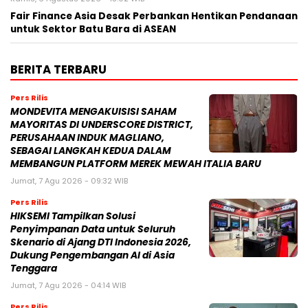
Pers Rilis
MONDEVITA MENGAKUISISI SAHAM
MAYORITAS DI UNDERSCORE DISTRICT,
PERUSAHAAN INDUK MAGLIANO,
SEBAGAI LANGKAH KEDUA DALAM
MEMBANGUN PLATFORM MEREK MEWAH ITALIA BARU
Jumat, 7 Agu 2026 - 09:32 WIB
Pers Rilis
HIKSEMI Tampilkan Solusi
Penyimpanan Data untuk Seluruh
Skenario di Ajang DTI Indonesia 2026,
Dukung Pengembangan AI di Asia
Tenggara
Jumat, 7 Agu 2026 - 04:14 WIB
Pers Rilis
Huawei Jadi Mitra bagi Ajang GSMA
M360 ASEAN 2026
Jumat, 7 Agu 2026 - 00:42 WIB
Pers Rilis
Cision Raih MarTech Breakthrough