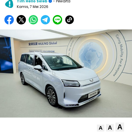
Tim Hello Seleb
- Pewarta
Kamis, 7 Mei 2026
A
A
A