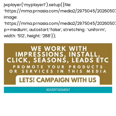
jwplayer(‘myplayer1’).setup({file:
‘https://mma.prnasia.com/media2/2975045/20260507
image:
‘https://mma.prnasia.com/media2/2975045/2026050
p=medium’, autostart:’false’, stretching : ‘uniform’,
width: ‘512’, height: ‘288’});
ADVERTISEMENT