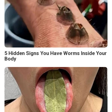
5 Hidden Signs You Have Worms Inside Your
Body
This Simple Trick Removes All Parasites
From Your Body!