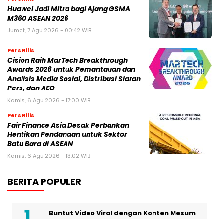
Awards 2026 untuk Pemantauan dan
Analisis Media Sosial, Distribusi Siaran
Pers, dan AEO
Kamis, 6 Agu 2026 - 17:00 WIB
Pers Rilis
Fair Finance Asia Desak Perbankan
Hentikan Pendanaan untuk Sektor
Batu Bara di ASEAN
Kamis, 6 Agu 2026 - 13:02 WIB
BERITA POPULER
Buntut Video Viral dengan Konten Mesum
Jillat Es Krim, Selebgram Oklin Fia Harus
Berurusan dengan Hukum
Jakarta Fair 2026 Jadi Panggung TCL
Memperkenalkan Inovasi Mini LED Terbaru