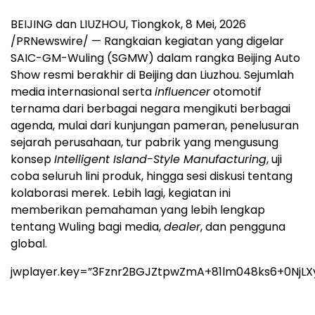
BEIJING dan LIUZHOU, Tiongkok
,
8 Mei, 2026
/PRNewswire/ — Rangkaian kegiatan yang digelar
SAIC-GM-Wuling (SGMW) dalam rangka Beijing Auto
Show resmi berakhir di Beijing dan Liuzhou. Sejumlah
media internasional serta
influencer
otomotif
ternama dari berbagai negara mengikuti berbagai
agenda, mulai dari kunjungan pameran, penelusuran
sejarah perusahaan, tur pabrik yang mengusung
konsep
Intelligent Island-Style Manufacturing
, uji
coba seluruh lini produk, hingga sesi diskusi tentang
kolaborasi merek. Lebih lagi, kegiatan ini
memberikan pemahaman yang lebih lengkap
tentang Wuling bagi media,
dealer
, dan pengguna
global.
jwplayer.key=”3Fznr2BGJZtpwZmA+81lm048ks6+0NjLX