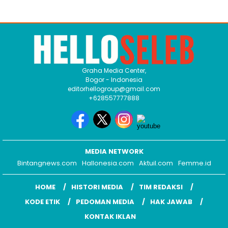
Graha Media Center,
Bogor - Indonesia
editorhellogroup@gmail.com
+628557777888
MEDIA NETWORK
Bintangnews.com
Hallonesia.com
Aktuil.com
Femme.id
HOME
HISTORI MEDIA
TIM REDAKSI
KODE ETIK
PEDOMAN MEDIA
HAK JAWAB
KONTAK IKLAN
COPYRIGHT © 2026 HELLOSELEB.COM - ALL RIGHTS RESERVED