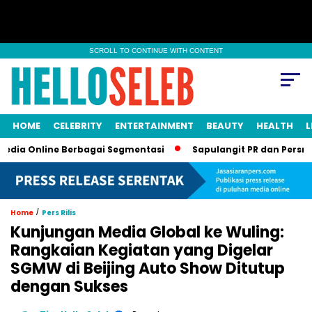
SCROLL TO CONTINUE WITH CONTENT
HOME
CELEBRITY
ENTERTAINMENT
BEAUTY
HEALTH
L
nline Berbagai Segmentasi
Sapulangit PR dan Persrilis.com 
/
Home
Pers Rilis
Kunjungan Media Global ke Wuling:
Rangkaian Kegiatan yang Digelar
SGMW di Beijing Auto Show Ditutup
dengan Sukses