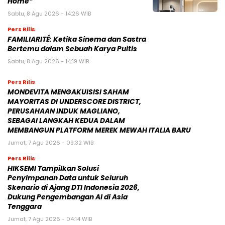
Pers Rilis
MONDEVITA MENGAKUISISI SAHAM
MAYORITAS DI UNDERSCORE DISTRICT,
PERUSAHAAN INDUK MAGLIANO,
SEBAGAI LANGKAH KEDUA DALAM
MEMBANGUN PLATFORM MEREK MEWAH ITALIA BARU
Jumat, 7 Agu 2026 - 09:32 WIB
Pers Rilis
HIKSEMI Tampilkan Solusi
Penyimpanan Data untuk Seluruh
Skenario di Ajang DTI Indonesia 2026,
Dukung Pengembangan AI di Asia
Tenggara
Jumat, 7 Agu 2026 - 04:14 WIB
Pers Rilis
Huawei Jadi Mitra bagi Ajang GSMA
M360 ASEAN 2026
Jumat, 7 Agu 2026 - 00:42 WIB