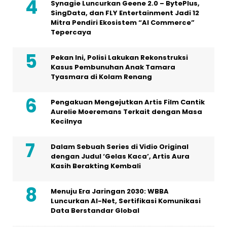
Tyasmara di Kolam Renang
Pengakuan Mengejutkan Artis Film Cantik
Aurelie Moeremans Terkait dengan Masa
Kecilnya
Dalam Sebuah Series di Vidio Original
dengan Judul ‘Gelas Kaca’, Artis Aura
Kasih Berakting Kembali
Menuju Era Jaringan 2030: WBBA
Luncurkan AI-Net, Sertifikasi Komunikasi
Data Berstandar Global
Kennametal Hadirkan Pengalaman Next
Level Shop Di IMTS 2026
Huawei Luncurkan Strategi “Grid-
Forming” Terbaru untuk Mendukung
Sistem Kelistrikan Masa Depan di Ajang