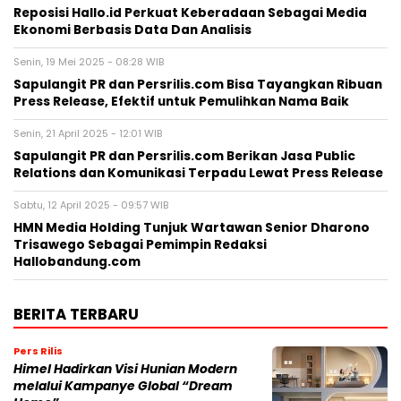
Senin, 21 April 2025 - 12:01 WIB
Sapulangit PR dan Persrilis.com Berikan Jasa Public
Relations dan Komunikasi Terpadu Lewat Press Release
Sabtu, 12 April 2025 - 09:57 WIB
HMN Media Holding Tunjuk Wartawan Senior Dharono
Trisawego Sebagai Pemimpin Redaksi
Hallobandung.com
BERITA TERBARU
Pers Rilis
Himel Hadirkan Visi Hunian Modern
melalui Kampanye Global “Dream
Home”
Sabtu, 8 Agu 2026 - 14:26 WIB
Pers Rilis
FAMILIARITÉ: Ketika Sinema dan Sastra
Bertemu dalam Sebuah Karya Puitis
Sabtu, 8 Agu 2026 - 14:19 WIB