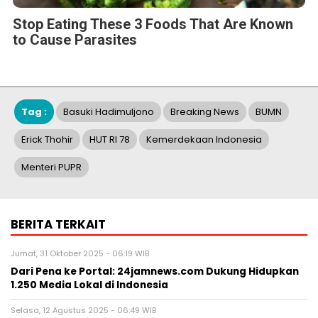
Tag :
Basuki Hadimuljono
Breaking News
BUMN
Erick Thohir
HUT RI 78
Kemerdekaan Indonesia
Menteri PUPR
BERITA TERKAIT
Jumat, 31 Oktober 2025 - 06:19 WIB
Dari Pena ke Portal: 24jamnews.com Dukung Hidupkan
1.250 Media Lokal di Indonesia
Selasa, 12 Agustus 2025 - 06:49 WIB
Reposisi Hallo.id Perkuat Keberadaan Sebagai Media
Ekonomi Berbasis Data Dan Analisis
Senin, 19 Mei 2025 - 08:28 WIB
Sapulangit PR dan Persrilis.com Bisa Tayangkan Ribuan
Press Release, Efektif untuk Pemulihkan Nama Baik