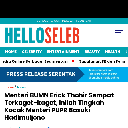
SCROLL TO CONTINUE WITH CONTENT
HOME
CELEBRITY
ENTERTAINMENT
BEAUTY
HEALTH
L
Online Berbagai Segmentasi
Sapulangit PR dan Persrilis.com 
/
Home
News
Menteri BUMN Erick Thohir Sempat
Terkaget-kaget, Inilah Tingkah
Kocak Menteri PUPR Basuki
Hadimuljono