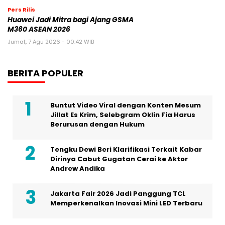
BERITA POPULER
Buntut Video Viral dengan Konten Mesum
Jillat Es Krim, Selebgram Oklin Fia Harus
Berurusan dengan Hukum
Tengku Dewi Beri Klarifikasi Terkait Kabar
Dirinya Cabut Gugatan Cerai ke Aktor
Andrew Andika
Jakarta Fair 2026 Jadi Panggung TCL
Memperkenalkan Inovasi Mini LED Terbaru
Synagie Luncurkan Geene 2.0 – BytePlus,
SingData, dan FLY Entertainment Jadi 12
Mitra Pendiri Ekosistem “AI Commerce”
Tepercaya
Pekan Ini, Polisi Lakukan Rekonstruksi
Kasus Pembunuhan Anak Tamara