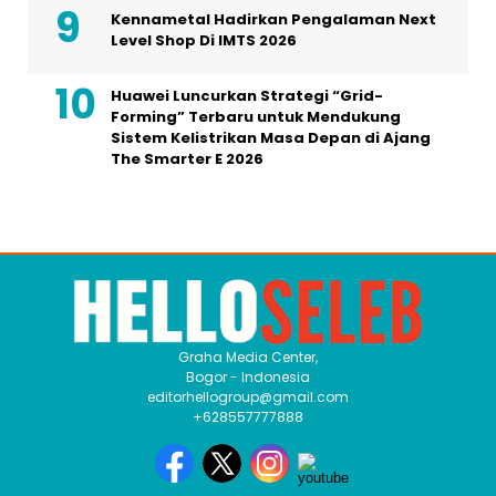
The Smarter E 2026
Graha Media Center,
Bogor - Indonesia
editorhellogroup@gmail.com
+628557777888
MEDIA NETWORK
Bintangnews.com
Hallonesia.com
Aktuil.com
Femme.id
HOME
HISTORI MEDIA
TIM REDAKSI
KODE ETIK
PEDOMAN MEDIA
HAK JAWAB