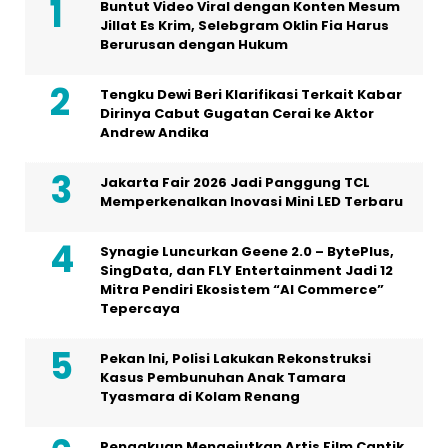
Buntut Video Viral dengan Konten Mesum
Jillat Es Krim, Selebgram Oklin Fia Harus
Berurusan dengan Hukum
Tengku Dewi Beri Klarifikasi Terkait Kabar
Dirinya Cabut Gugatan Cerai ke Aktor
Andrew Andika
Jakarta Fair 2026 Jadi Panggung TCL
Memperkenalkan Inovasi Mini LED Terbaru
Synagie Luncurkan Geene 2.0 – BytePlus,
SingData, dan FLY Entertainment Jadi 12
Mitra Pendiri Ekosistem “AI Commerce”
Tepercaya
Pekan Ini, Polisi Lakukan Rekonstruksi
Kasus Pembunuhan Anak Tamara
Tyasmara di Kolam Renang
Pengakuan Mengejutkan Artis Film Cantik