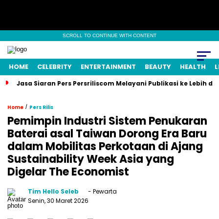
SCROLL TO CONTINUE WITH CONTENT
HOME
CELEBRITY
ENTERTAINMENT
BEAUTY
HEALTH
L
Jasa Siaran Pers Persriliscom Melayani Publikasi ke Lebih d
/
Home
Pers Rilis
Pemimpin Industri Sistem Penukaran
Baterai asal Taiwan Dorong Era Baru
dalam Mobilitas Perkotaan di Ajang
Sustainability Week Asia yang
Digelar The Economist
Tim Hello Seleb
- Pewarta
Senin, 30 Maret 2026