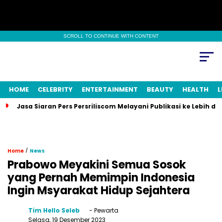
SCROLL TO CONTINUE WITH CONTENT
HOME
CELEBRITY
ENTERTAINMENT
BEAUTY
HEALTH
L
Jasa Siaran Pers Persriliscom Melayani Publikasi ke Lebih d
/
Home
News
Prabowo Meyakini Semua Sosok
yang Pernah Memimpin Indonesia
Ingin Msyarakat Hidup Sejahtera
Tim Hello Seleb
- Pewarta
Selasa, 19 Desember 2023