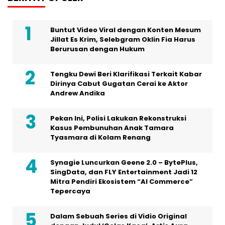
Buntut Video Viral dengan Konten Mesum
Jillat Es Krim, Selebgram Oklin Fia Harus
Berurusan dengan Hukum
Tengku Dewi Beri Klarifikasi Terkait Kabar
Dirinya Cabut Gugatan Cerai ke Aktor
Andrew Andika
Pekan Ini, Polisi Lakukan Rekonstruksi
Kasus Pembunuhan Anak Tamara
Tyasmara di Kolam Renang
Synagie Luncurkan Geene 2.0 – BytePlus,
SingData, dan FLY Entertainment Jadi 12
Mitra Pendiri Ekosistem “AI Commerce”
Tepercaya
Dalam Sebuah Series di Vidio Original