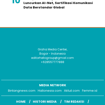
Luncurkan AI-Net, Sertifikasi Komunikasi
Data Berstandar Global
Graha Media Center,
Bogor - Indonesia
editorhellogroup@gmail.com
+628557777888
MEDIA NETWORK
Bintangnews.com
Hallonesia.com
Aktuil.com
Femme.id
HOME
HISTORI MEDIA
TIM REDAKSI