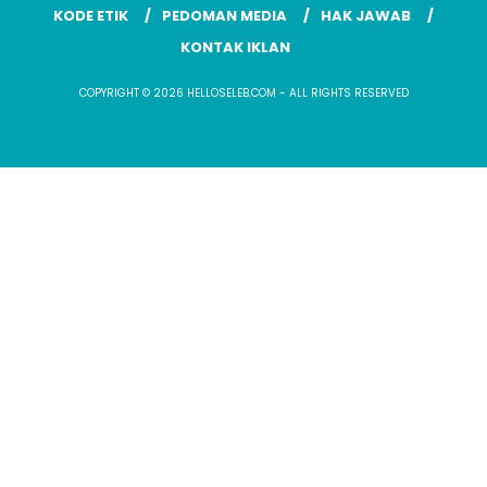
KODE ETIK
PEDOMAN MEDIA
HAK JAWAB
KONTAK IKLAN
COPYRIGHT © 2026 HELLOSELEB.COM - ALL RIGHTS RESERVED