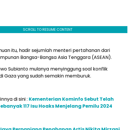
SCROLL TO RESUME CONTENT
an itu, hadir sejumlah menteri pertahanan dari
impunan Bangsa-Bangsa Asia Tenggara (ASEAN).
owo Subianto mulanya menyinggung soal konflik
di Gaza yang sudah semakin memburuk.
innya di sini :
Kementerian Kominfo Sebut Telah
 Sebanyak 117 Isu Hoaks Menjelang Pemilu 2024
Jaya Perpanjang Penahanan Artis Nikita Mirzani