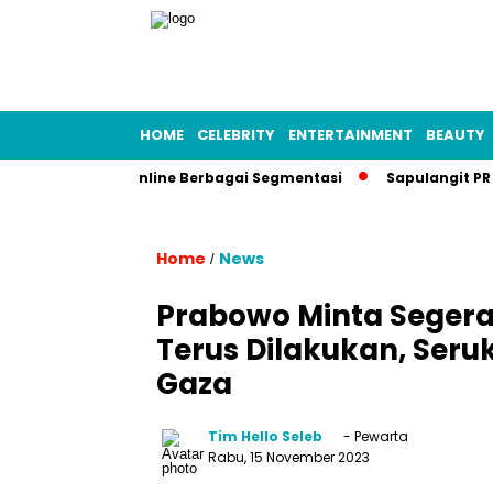
HOME
CELEBRITY
ENTERTAINMENT
BEAUTY
ri 150 Media Online Berbagai Segmentasi
Sapulangit PR dan P
Home
News
/
Prabowo Minta Seger
Terus Dilakukan, Ser
Gaza
Tim Hello Seleb
- Pewarta
Rabu, 15 November 2023