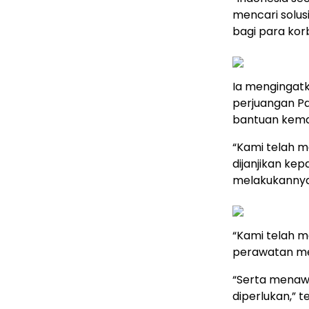
mencari solus
bagi para kor
Ia mengingat
perjuangan Pa
bantuan kema
“Kami telah m
dijanjikan ke
melakukannya
“Kami telah m
perawatan med
“Serta menawa
diperlukan,” t