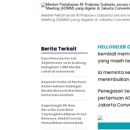
Menteri Pertahanan RI Prabowo Subianto secara 
Meeting (ADMM) yang digelar di Jakarta Conventi
HELLOSELEB
Berita Terkait
kembali memb
Dari Pena ke Portal:
yang masih ter
24jamnews.com Dukung
Hidupkan 1.250 Media
Lokal di Indonesia
Ia meminta se
menimbulkan 
Reposisi Hallo.id Perkuat
Keberadaan Sebagai
Penegasan te
Media Ekonomi Berbasis
Data Dan Analisis
pertemuan AS
Jakarta Conve
Sapulangit PR dan
Persrilis.com Bisa
Tayangkan Ribuan Press
Release, Efektif untuk
Pemulihkan Nama Baik