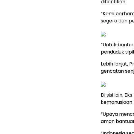
dihentikan.
“Kami berhar
segera dan p
“Untuk bantu
penduduk sipil
Lebih lanjut,
gencatan senj
Di sisi lain, 
kemanusiaan 
“Upaya mencap
aman bantuan
“Indonesia se