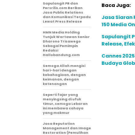
Sapulangit PR dan
Baca Juga:
Persrilis.com Berikan
Jasa Public Relations
Jasa Siaran P
dan Komunikasi Terpadu
Lewat Press Release
150 Media On
HMN Media Holding
Sapulangit P
Tunjuk Wartawan Senior
Dharono Trisawego
Release, Efe
Sebagai Pemimpin
Redaksi
Hallobandung.com
Cannes 2025:
Budaya Globa
Semoga Allah mengisi
hari-hari dengan
kebahagiaan, dengan
keimanan, dengan
ketenangan
Seperti fajar yang
menyingsing di ufuk
timur, semoga Lebaran
ini membawa cahaya
yang makmur
Jasa Reputation
Management dan Image
Restoration (Pemulihan