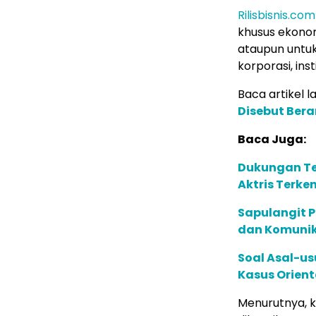
Rilisbisnis.com
khusus ekonom
ataupun untuk
korporasi, in
Baca artikel la
Disebut Bera
Baca Juga:
Dukungan Te
Aktris Terke
Sapulangit P
dan Komunik
Soal Asal-us
Kasus Orient
Menurutnya, k