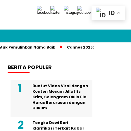
ID
 Pemulihkan Nama Baik
Cannes 2025: Syahrini Disorot karen
BERITA POPULER
Buntut Video Viral dengan
Konten Mesum Jillat Es
Krim, Selebgram Oklin Fia
Harus Berurusan dengan
Hukum
Tengku Dewi Beri
Klarifikasi Terkait Kabar