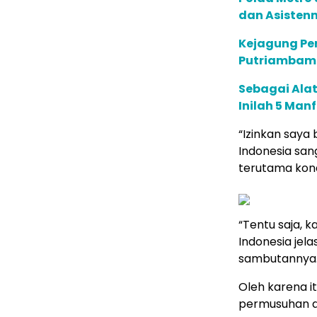
dan Asistenn
Kejagung Per
Putriambami
Sebagai Alat
Inilah 5 Man
“Izinkan saya
Indonesia san
terutama kon
“Tentu saja, 
Indonesia jel
sambutannya
Oleh karena i
permusuhan d