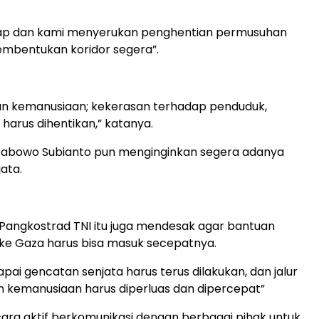
ap dan kami menyerukan penghentian permusuhan
embentukan koridor segera”.
an kemanusiaan; kekerasan terhadap penduduk,
 harus dihentikan,” katanya.
 Prabowo Subianto pun menginginkan segera adanya
ata.
Eks Pangkostrad TNI itu juga mendesak agar bantuan
ke Gaza harus bisa masuk secepatnya.
ai gencatan senjata harus terus dilakukan, dan jalur
 kemanusiaan harus diperluas dan dipercepat”
cara aktif berkomunikasi dengan berbagai pihak untuk