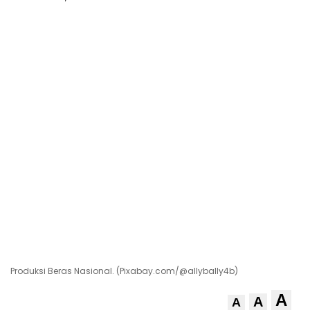
Produksi Beras Nasional. (Pixabay.com/@allybally4b)
A
A
A