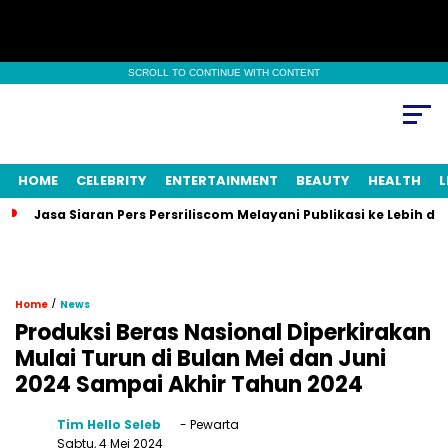
SCROLL TO CONTINUE WITH CONTENT
HOME
CELEBRITY
ENTERTAINMENT
BEAUTY
HEALTH
L
Jasa Siaran Pers Persriliscom Melayani Publikasi ke Lebih d
/
Home
News
Produksi Beras Nasional Diperkirakan
Mulai Turun di Bulan Mei dan Juni
2024 Sampai Akhir Tahun 2024
Tim Hello Seleb
- Pewarta
Sabtu, 4 Mei 2024