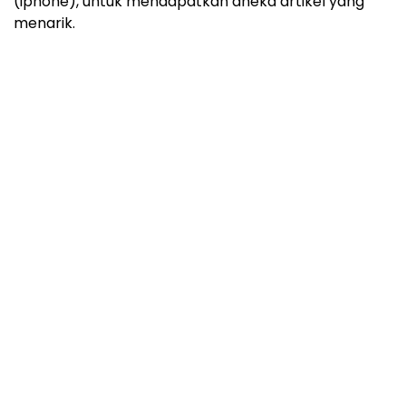
(iphone), untuk mendapatkan aneka artikel yang
menarik.