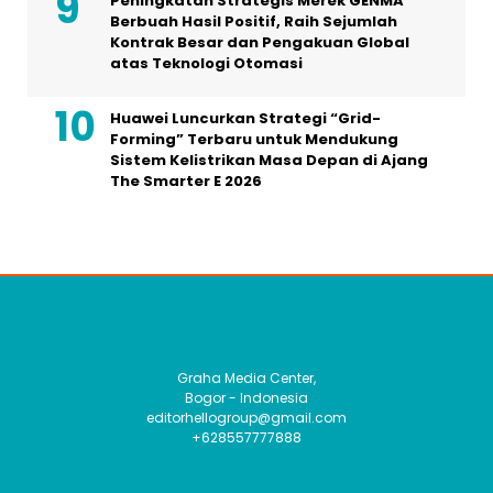
Peningkatan Strategis Merek GENMA
Berbuah Hasil Positif, Raih Sejumlah
Kontrak Besar dan Pengakuan Global
atas Teknologi Otomasi
Huawei Luncurkan Strategi “Grid-
Forming” Terbaru untuk Mendukung
Sistem Kelistrikan Masa Depan di Ajang
The Smarter E 2026
Graha Media Center,
Bogor - Indonesia
editorhellogroup@gmail.com
+628557777888