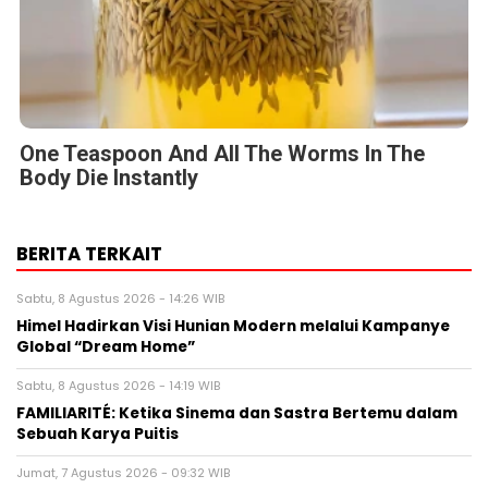
One Teaspoon And All The Worms In The
Body Die Instantly
BERITA TERKAIT
Sabtu, 8 Agustus 2026 - 14:26 WIB
Himel Hadirkan Visi Hunian Modern melalui Kampanye
Global “Dream Home”
Sabtu, 8 Agustus 2026 - 14:19 WIB
FAMILIARITÉ: Ketika Sinema dan Sastra Bertemu dalam
Sebuah Karya Puitis
Jumat, 7 Agustus 2026 - 09:32 WIB
MONDEVITA MENGAKUISISI SAHAM MAYORITAS DI
UNDERSCORE DISTRICT, PERUSAHAAN INDUK MAGLIANO,
SEBAGAI LANGKAH KEDUA DALAM MEMBANGUN
PLATFORM MEREK MEWAH ITALIA BARU
Jumat, 7 Agustus 2026 - 04:14 WIB
HIKSEMI Tampilkan Solusi Penyimpanan Data untuk