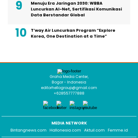
Graha Media Center,
Bogor - Indonesia
editorhellogroup@gmail.com
+628557777888
MEDIA NETWORK
Bintangnews.com
Hallonesia.com
Aktuil.com
Femme.id
HOME
HISTORI MEDIA
TIM REDAKSI
KODE ETIK
PEDOMAN MEDIA
HAK JAWAB
KONTAK IKLAN
COPYRIGHT © 2026 HELLOSELEB.COM - ALL RIGHTS RESERVED