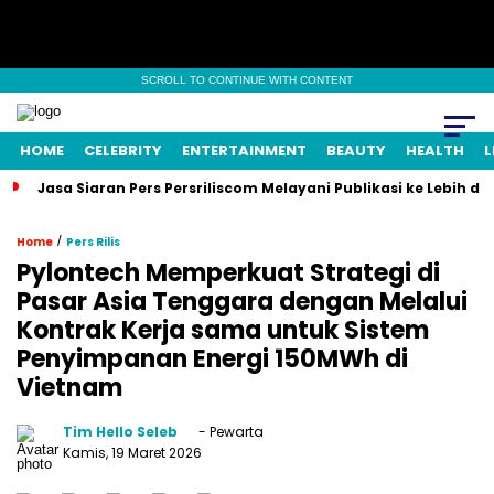
SCROLL TO CONTINUE WITH CONTENT
HOME
CELEBRITY
ENTERTAINMENT
BEAUTY
HEALTH
L
Jasa Siaran Pers Persriliscom Melayani Publikasi ke Lebih d
/
Home
Pers Rilis
Pylontech Memperkuat Strategi di
Pasar Asia Tenggara dengan Melalui
Kontrak Kerja sama untuk Sistem
Penyimpanan Energi 150MWh di
Vietnam
Tim Hello Seleb
- Pewarta
Kamis, 19 Maret 2026