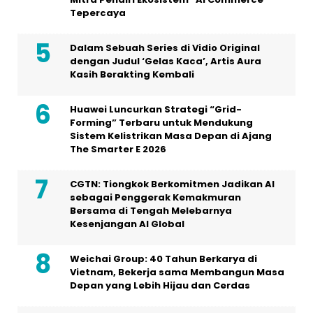
Huawei Luncurkan Strategi “Grid-
Forming” Terbaru untuk Mendukung
Sistem Kelistrikan Masa Depan di Ajang
The Smarter E 2026
CGTN: Tiongkok Berkomitmen Jadikan AI
sebagai Penggerak Kemakmuran
Bersama di Tengah Melebarnya
Kesenjangan AI Global
Weichai Group: 40 Tahun Berkarya di
Vietnam, Bekerja sama Membangun Masa
Depan yang Lebih Hijau dan Cerdas
Menuju Era Jaringan 2030: WBBA
Luncurkan AI-Net, Sertifikasi Komunikasi
Data Berstandar Global
T’way Air Luncurkan Program “Explore
Korea, One Destination at a Time”