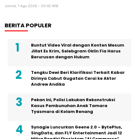
Buntut Video Viral dengan Konten Mesum
Jillat Es Krim, Selebgram Oklin Fia Harus
Berurusan dengan Hukum
Tengku Dewi Beri Klarifikasi Terkait Kabar
Dirinya Cabut Gugatan Cerai ke Aktor
Andrew Andika
Pekan Ini, Polisi Lakukan Rekonstruksi
Kasus Pembunuhan Anak Tamara
Tyasmara di Kolam Renang
Synagie Luncurkan Geene 2.0 – BytePlus,
SingData, dan FLY Entertainment Jadi 12
Mitra Pendiri Ekosistem “AI Commerce”
Tepercaya
Dalam Sebuah Series di Vidio Original
dengan Judul ‘Gelas Kaca’, Artis Aura
Kasih Berakting Kembali