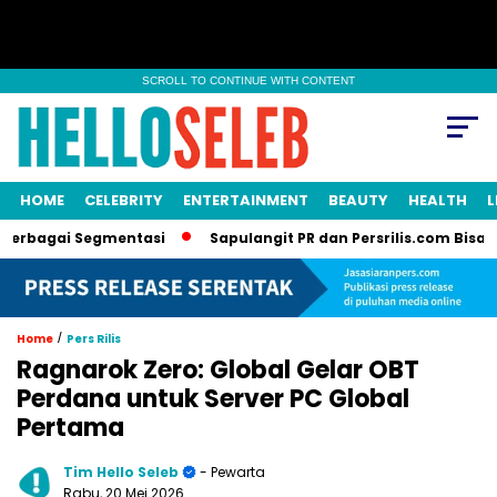
SCROLL TO CONTINUE WITH CONTENT
HOME
CELEBRITY
ENTERTAINMENT
BEAUTY
HEALTH
L
Segmentasi
Sapulangit PR dan Persrilis.com Bisa Tayangkan 
/
Home
Pers Rilis
Ragnarok Zero: Global Gelar OBT
Perdana untuk Server PC Global
Pertama
Tim Hello Seleb
- Pewarta
Rabu, 20 Mei 2026