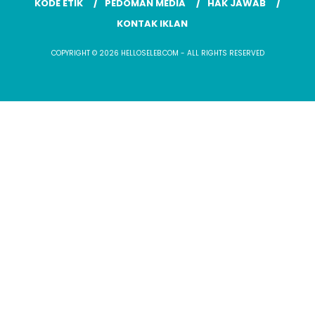
KODE ETIK
PEDOMAN MEDIA
HAK JAWAB
KONTAK IKLAN
COPYRIGHT © 2026 HELLOSELEB.COM - ALL RIGHTS RESERVED