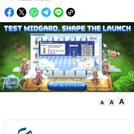
A
A
A