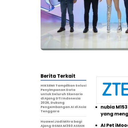
Berita Terkait
HIKSEMI Tampilkan Solusi
Penyimpanan Data
untuk Seluruh Skenario
di Ajang DTI Indonesia
2026, Dukung
nubia M153
Pengembangan AI di Asia
Tenggara
yang meng
Huawei Jadi Mitra bagi
AI Pet iMo
Ajang GSMA M360 ASEAN