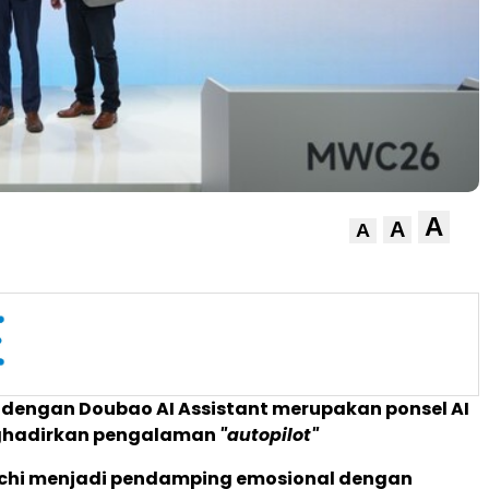
A
A
A
 dengan Doubao AI Assistant merupakan ponsel AI
hadirkan pengalaman
"autopilot"
ochi menjadi pendamping emosional dengan