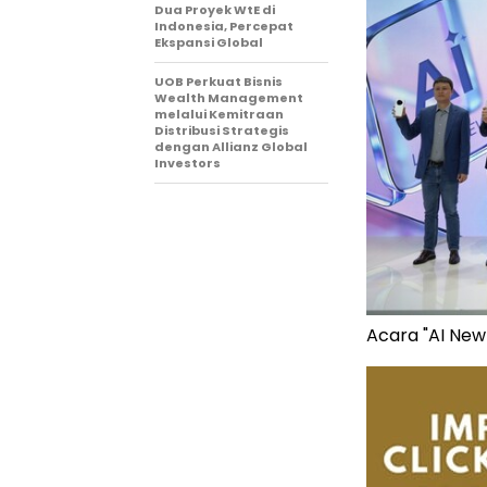
Dua Proyek WtE di
Indonesia, Percepat
Ekspansi Global
UOB Perkuat Bisnis
Wealth Management
melalui Kemitraan
Distribusi Strategis
dengan Allianz Global
Investors
Acara "AI New