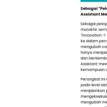
Sebagai "Pel
Assistant M
Sebagai pelop
mutakhir ser
"Innovation + 
ke dalam pera
mengubah cara
hanya menjad
dan berkemba
Assistant me
kemampuan age
Perangkat ini
pada level si
menjalankan p
mengeksekusi 
mengubah met