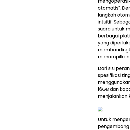
mengoperasika
otomatis". De
langkah otoma
intuitif. Seb
suara untuk 
berbagai plat
yang diperluk
membandingka
menampilkan r
Dari sisi per
spesifikasi t
menggunakan S
16GB dan kap
menjalankan 
Untuk menge
pengembang d