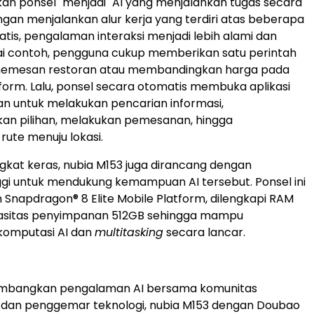
n ponsel" menjadi "AI yang menjalankan tugas secara
ngan menjalankan alur kerja yang terdiri atas beberapa
tis, pengalaman interaksi menjadi lebih alami dan
agai contoh, pengguna cukup memberikan satu perintah
memesan restoran atau membandingkan harga pada
form. Lalu, ponsel secara otomatis membuka aplikasi
an untuk melakukan pencarian informasi,
n pilihan, melakukan pemesanan, hingga
ute menuju lokasi.
angkat keras, nubia M153 juga dirancang dengan
inggi untuk mendukung kemampuan AI tersebut. Ponsel ini
napdragon® 8 Elite Mobile Platform, dilengkapi RAM
asitas penyimpanan 512GB sehingga mampu
komputasi AI dan
multitasking
secara lancar.
mbangkan pengalaman AI bersama komunitas
an penggemar teknologi, nubia M153 dengan Doubao