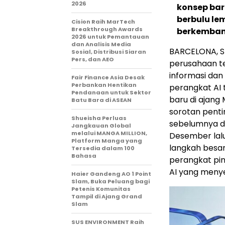
2026
konsep bar
berbulu le
Cision Raih MarTech
Breakthrough Awards
berkemba
2026 untuk Pemantauan
dan Analisis Media
BARCELONA, S
Sosial, Distribusi Siaran
Pers, dan AEO
perusahaan te
informasi dan
Fair Finance Asia Desak
Perbankan Hentikan
perangkat AI 
Pendanaan untuk Sektor
baru di ajang
Batu Bara di ASEAN
sorotan penti
Shueisha Perluas
sebelumnya di
Jangkauan Global
melalui MANGA MILLION,
Desember lalu,
Platform Manga yang
langkah besar
Tersedia dalam 100
Bahasa
perangkat pi
AI yang menye
Haier Gandeng AO 1 Point
Slam, Buka Peluang bagi
Petenis Komunitas
Tampil di Ajang Grand
Slam
SUS ENVIRONMENT Raih