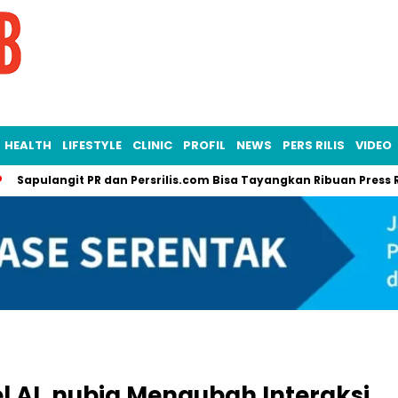
HEALTH
LIFESTYLE
CLINIC
PROFIL
NEWS
PERS RILIS
VIDEO
angit PR dan Persrilis.com Bisa Tayangkan Ribuan Press Release,
l AI, nubia Mengubah Interaksi