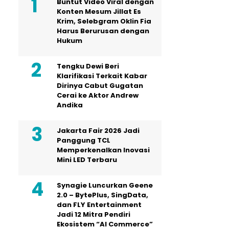
Buntut Video Viral dengan
Konten Mesum Jillat Es
Krim, Selebgram Oklin Fia
Harus Berurusan dengan
Hukum
Tengku Dewi Beri
Klarifikasi Terkait Kabar
Dirinya Cabut Gugatan
Cerai ke Aktor Andrew
Andika
Jakarta Fair 2026 Jadi
Panggung TCL
Memperkenalkan Inovasi
Mini LED Terbaru
Synagie Luncurkan Geene
2.0 – BytePlus, SingData,
dan FLY Entertainment
Jadi 12 Mitra Pendiri
Ekosistem “AI Commerce”