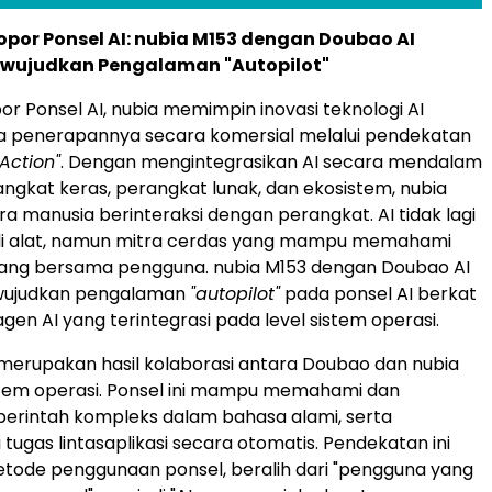
opor Ponsel AI: nubia M153 dengan Doubao AI
ewujudkan Pengalaman "Autopilot"
or Ponsel AI, nubia memimpin inovasi teknologi AI
ta penerapannya secara komersial melalui pendekatan
Action"
. Dengan mengintegrasikan AI secara mendalam
ngkat keras, perangkat lunak, dan ekosistem, nubia
 manusia berinteraksi dengan perangkat. AI tidak lagi
i alat, namun mitra cerdas yang mampu memahami
ng bersama pengguna. nubia M153 dengan Doubao AI
wujudkan pengalaman
"autopilot"
pada ponsel AI berkat
n AI yang terintegrasi pada level sistem operasi.
 merupakan hasil kolaborasi antara Doubao dan nubia
stem operasi. Ponsel ini mampu memahami dan
erintah kompleks dalam bahasa alami, serta
tugas lintasaplikasi secara otomatis. Pendekatan ini
ode penggunaan ponsel, beralih dari "pengguna yang