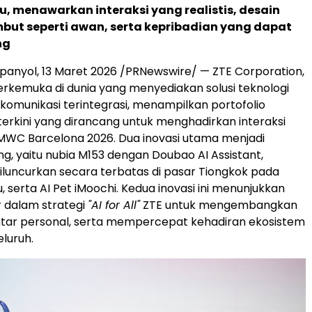
u, menawarkan interaksi yang realistis, desain
mbut seperti awan, serta kepribadian yang dapat
ng
panyol
,
13 Maret 2026
/PRNewswire/ — ZTE Corporation,
rkemuka di dunia yang menyediakan solusi teknologi
 komunikasi terintegrasi, menampilkan portofolio
terkini yang dirancang untuk menghadirkan interaksi
 MWC Barcelona 2026. Dua inovasi utama menjadi
ng, yaitu nubia M153 dengan Doubao AI Assistant,
luncurkan secara terbatas di pasar Tiongkok pada
 serta AI Pet iMoochi. Kedua inovasi ini menunjukkan
 dalam strategi
"AI for All"
ZTE untuk mengembangkan
ntar personal, serta mempercepat kehadiran ekosistem
luruh.