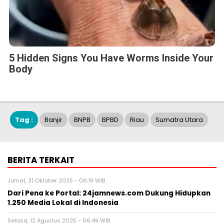
5 Hidden Signs You Have Worms Inside Your
Body
Tag :
Banjir
BNPB
BPBD
Riau
Sumatra Utara
BERITA TERKAIT
Jumat, 31 Oktober 2025 - 06:19 WIB
Dari Pena ke Portal: 24jamnews.com Dukung Hidupkan
1.250 Media Lokal di Indonesia
Selasa, 12 Agustus 2025 - 06:49 WIB