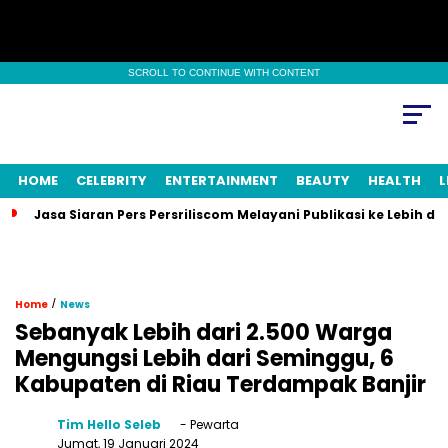
SCROLL TO CONTINUE WITH CONTENT
HOME
CELEBRITY
ENTERTAINMENT
BEAUTY
HEALTH
L
Jasa Siaran Pers Persriliscom Melayani Publikasi ke Lebih d
/
Home
News
Sebanyak Lebih dari 2.500 Warga
Mengungsi Lebih dari Seminggu, 6
Kabupaten di Riau Terdampak Banjir
Tim Hello Seleb
- Pewarta
Jumat, 19 Januari 2024