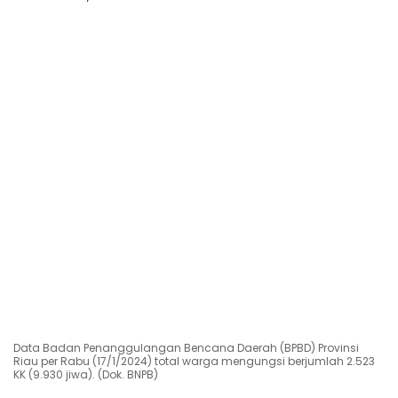
Data Badan Penanggulangan Bencana Daerah (BPBD) Provinsi
Riau per Rabu (17/1/2024) total warga mengungsi berjumlah 2.523
KK (9.930 jiwa). (Dok. BNPB)