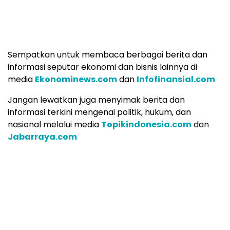
Sedangkan untuk publikasi press release serentak di
puluhan media lainnya, klik
Rilisbisnis.com
(khusus
media ekbis) dan
Jasasiaranpers.com
(media
nasional)
Atau hubungi langsung WhatsApp Center
Rilispers.com
(
Pusat Siaran Pers
Indonesia /PSPI):
085315557788
,
087815557788
,
08111157788
.
Klik
Persrilis.com
untuk menerbitkan press release