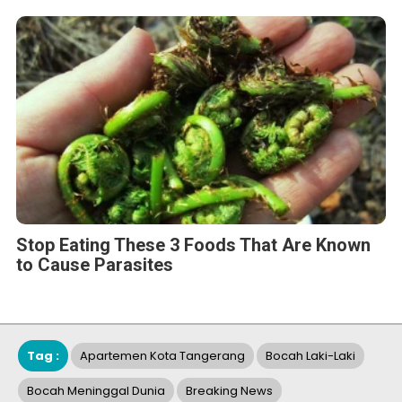
Sapulangit PR dan Persrilis.com Berikan Jasa Public
Relations dan Komunikasi Terpadu Lewat Press Release
Sabtu, 12 April 2025 - 09:57 WIB
HMN Media Holding Tunjuk Wartawan Senior Dharono
Trisawego Sebagai Pemimpin Redaksi
Hallobandung.com
BERITA TERBARU
Pers Rilis
MONDEVITA MENGAKUISISI SAHAM
MAYORITAS DI UNDERSCORE DISTRICT,
PERUSAHAAN INDUK MAGLIANO,
SEBAGAI LANGKAH KEDUA DALAM
MEMBANGUN PLATFORM MEREK MEWAH ITALIA BARU
Jumat, 7 Agu 2026 - 09:32 WIB
Pers Rilis
HIKSEMI Tampilkan Solusi
Penyimpanan Data untuk Seluruh
Skenario di Ajang DTI Indonesia 2026,