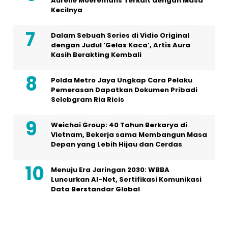
COPYRIGHT © 2026 HELLOSELEB.COM - ALL RIGHTS RESERVED