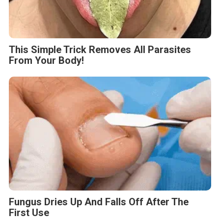
Tag :
Apartemen Kota Tangerang
Bocah Laki-Laki
Bocah Meninggal Dunia
Breaking News
BERITA TERKAIT
Jumat, 31 Oktober 2025 - 06:19 WIB
Dari Pena ke Portal: 24jamnews.com Dukung Hidupkan
1.250 Media Lokal di Indonesia
Selasa, 12 Agustus 2025 - 06:49 WIB
Reposisi Hallo.id Perkuat Keberadaan Sebagai Media
Ekonomi Berbasis Data Dan Analisis
Senin, 19 Mei 2025 - 08:28 WIB
Sapulangit PR dan Persrilis.com Bisa Tayangkan Ribuan
Press Release, Efektif untuk Pemulihkan Nama Baik
Senin, 21 April 2025 - 12:01 WIB