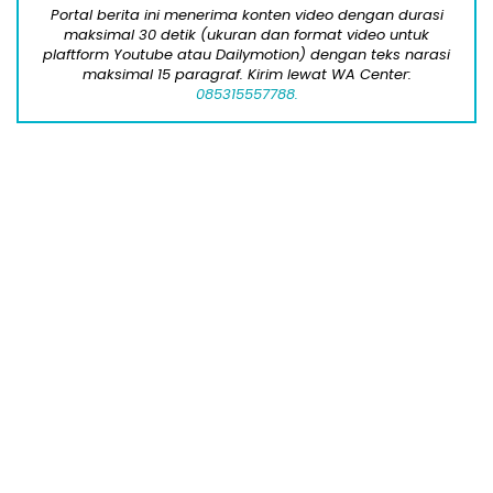
Fungus Is A Parasite, And It Dies From A
Drop Of Plain...