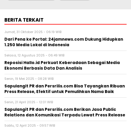
Dukung Pengembangan AI di Asia
Tenggara
Jumat, 7 Agu 2026 - 04:14 WIB
Pers Rilis
Huawei Jadi Mitra bagi Ajang GSMA
M360 ASEAN 2026
Jumat, 7 Agu 2026 - 00:42 WIB
Pers Rilis
Cision Raih MarTech Breakthrough
Awards 2026 untuk Pemantauan dan
Analisis Media Sosial, Distribusi Siaran
Pers, dan AEO
Kamis, 6 Agu 2026 - 17:00 WIB
Pers Rilis
Fair Finance Asia Desak Perbankan
Hentikan Pendanaan untuk Sektor
Batu Bara di ASEAN
Kamis, 6 Agu 2026 - 13:02 WIB