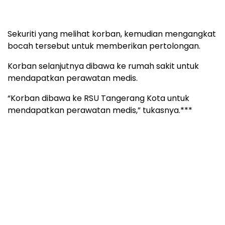
Sempatkan untuk membaca berbagai berita dan
informasi seputar ekonomi dan bisnis lainnya di
media
Ekonominews.com
dan
Infofinansial.com
Jangan lewatkan juga menyimak berita dan
informasi terkini mengenai politik, hukum, dan
nasional melalui media
Topikindonesia.com
dan
Jabarraya.com