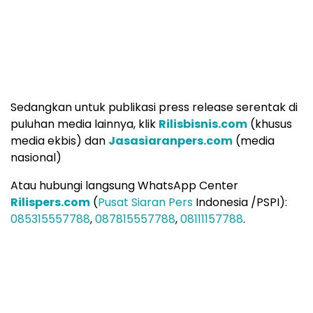
di portal berita ini, atau pun secara serentak di
puluhan, ratusan, bahkan 1.000+ jaringan media
online.
Pastikan juga download aplikasi
Hallo.id
di di
Playstore
(Android) dan
Appstore
(iphone), untuk
mendapatkan aneka artikel yang menarik. Media
Hallo.id dapat diakses melalui
Google News
. Terima
kasih.
Portal berita ini menerima konten video dengan durasi
maksimal 30 detik (ukuran dan format video untuk
plaftform Youtube atau Dailymotion) dengan teks narasi
maksimal 15 paragraf. Kirim lewat WA Center:
085315557788.