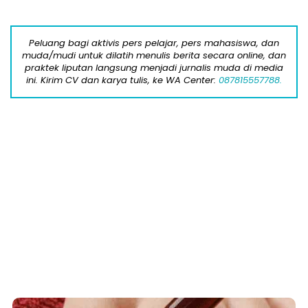
This Simple Trick Removes All Parasites
From Your Body!