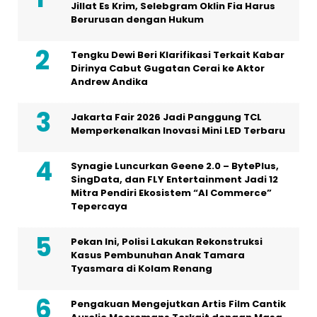
Data Berstandar Global
Graha Media Center,
Bogor - Indonesia
editorhellogroup@gmail.com
+628557777888
MEDIA NETWORK
Bintangnews.com
Hallonesia.com
Aktuil.com
Femme.id
HOME
HISTORI MEDIA
TIM REDAKSI
KODE ETIK
PEDOMAN MEDIA
HAK JAWAB
KONTAK IKLAN