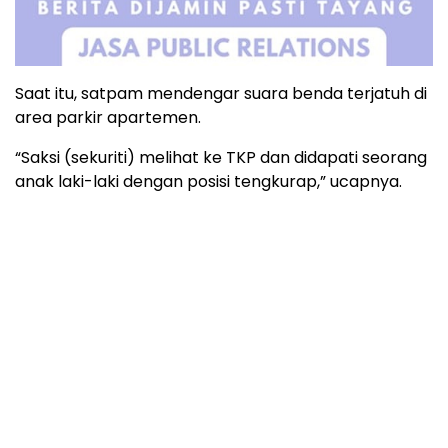
“Saksi (sekuriti) melihat ke TKP dan didapati seorang
anak laki-laki dengan posisi tengkurap,” ucapnya.
Sekuriti yang melihat korban, kemudian mengangkat
bocah tersebut untuk memberikan pertolongan.
Korban selanjutnya dibawa ke rumah sakit untuk
mendapatkan perawatan medis.
“Korban dibawa ke RSU Tangerang Kota untuk
mendapatkan perawatan medis,” tukasnya.***