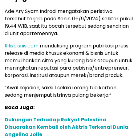
Rilisbisnis.com
mendukung program publikasi press
release di media khusus ekonomi & bisnis untuk
memulihankan citra yang kurang baik ataupun untuk
meningkatan reputasi para pebisnis/entrepreneur,
korporasi, institusi ataupun merek/brand produk.
“Awal kejadian, saksi 1 selaku orang tua korban
sedang menjemput istrinya pulang bekerja.”
Baca Juga:
Dukungan Terhadap Rakyat Palestina
Disuarakan Kembali oleh Aktris Terkenal Dunia
Angelina Jolie
Sapulangit PR dan Persrilis.com Berikan Jasa
Public Relations dan Komunikasi Terpadu Lewat
Press Release
Soal Asal-usul Keluarga Pemain Sirkus, Komnas