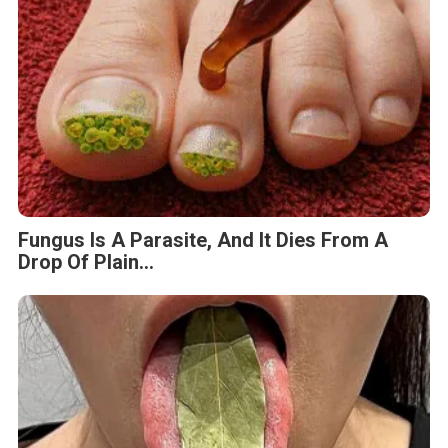
Fungus Dries Up And Falls Off After The
First Use
Stop Eating These 3 Foods That Are Known
to Cause Parasites