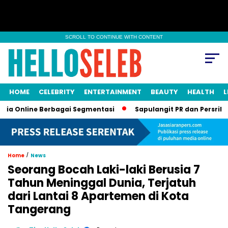
SCROLL TO CONTINUE WITH CONTENT
HOME
CELEBRITY
ENTERTAINMENT
BEAUTY
HEALTH
L
ine Berbagai Segmentasi
Sapulangit PR dan Persrilis.com Bis
/
Home
News
Seorang Bocah Laki-laki Berusia 7
Tahun Meninggal Dunia, Terjatuh
dari Lantai 8 Apartemen di Kota
Tangerang