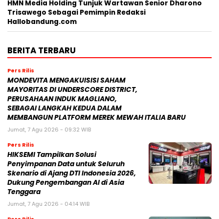
BERITA POPULER
Buntut Video Viral dengan Konten Mesum
Jillat Es Krim, Selebgram Oklin Fia Harus
Berurusan dengan Hukum
Tengku Dewi Beri Klarifikasi Terkait Kabar
Dirinya Cabut Gugatan Cerai ke Aktor
Andrew Andika
Jakarta Fair 2026 Jadi Panggung TCL
Memperkenalkan Inovasi Mini LED Terbaru
Synagie Luncurkan Geene 2.0 – BytePlus,
SingData, dan FLY Entertainment Jadi 12
Mitra Pendiri Ekosistem “AI Commerce”
Tepercaya
Pekan Ini, Polisi Lakukan Rekonstruksi