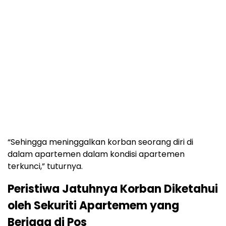
“Sehingga meninggalkan korban seorang diri di
dalam apartemen dalam kondisi apartemen
terkunci,” tuturnya.
Peristiwa Jatuhnya Korban Diketahui
oleh Sekuriti Apartemem yang
Berjaga di Pos
Ade Ary Syam Indradi mengatakan peristiwa
tersebut terjadi pada Senin (16/9/2024) sekitar pukul
19.44 WIB, saat itu bocah tersebut sedang sendirian
di unit apartemennya.