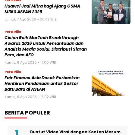
Kasus Pembunuhan Anak Tamara
Tyasmara di Kolam Renang
Pengakuan Mengejutkan Artis Film Cantik
Aurelie Moeremans Terkait dengan Masa
Kecilnya
Dalam Sebuah Series di Vidio Original
dengan Judul ‘Gelas Kaca’, Artis Aura
Kasih Berakting Kembali
Polda Metro Jaya Ungkap Cara Pelaku
Pemerasan Dapatkan Dokumen Pribadi
Selebgram Ria Ricis
Weichai Group: 40 Tahun Berkarya di
Vietnam, Bekerja sama Membangun Masa
Depan yang Lebih Hijau dan Cerdas
Menuju Era Jaringan 2030: WBBA
Luncurkan AI-Net, Sertifikasi Komunikasi