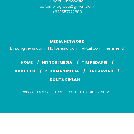
Bogor - Indonesia
editorhellogroup@gmail.com
+628557777888
MEDIA NETWORK
Bintangnews.com
Hallonesia.com
Aktuil.com
Femme.id
HOME
HISTORI MEDIA
TIM REDAKSI
KODE ETIK
PEDOMAN MEDIA
HAK JAWAB
KONTAK IKLAN
COPYRIGHT © 2026 HELLOSELEB.COM - ALL RIGHTS RESERVED