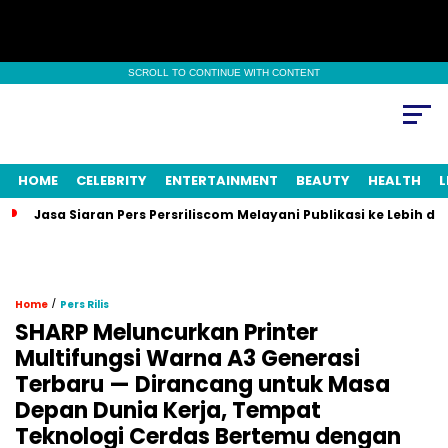
SCROLL TO CONTINUE WITH CONTENT
HOME
CELEBRITY
ENTERTAINMENT
BEAUTY
HEALTH
L
Jasa Siaran Pers Persriliscom Melayani Publikasi ke Lebih d
/
Home
Pers Rilis
SHARP Meluncurkan Printer
Multifungsi Warna A3 Generasi
Terbaru — Dirancang untuk Masa
Depan Dunia Kerja, Tempat
Teknologi Cerdas Bertemu dengan