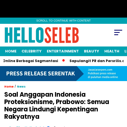
SCROLL TO CONTINUE WITH CONTENT
HOME
CELEBRITY
ENTERTAINMENT
BEAUTY
HEALTH
L
ne Berbagai Segmentasi
Sapulangit PR dan Persrilis.com Bisa
/
Home
News
Soal Anggapan Indonesia
Proteksionisme, Prabowo: Semua
Negara Lindungi Kepentingan
Rakyatnya