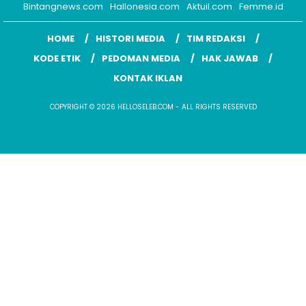
Bintangnews.com
Hallonesia.com
Aktuil.com
Femme.id
HOME
HISTORI MEDIA
TIM REDAKSI
KODE ETIK
PEDOMAN MEDIA
HAK JAWAB
KONTAK IKLAN
COPYRIGHT © 2026 HELLOSELEB.COM - ALL RIGHTS RESERVED