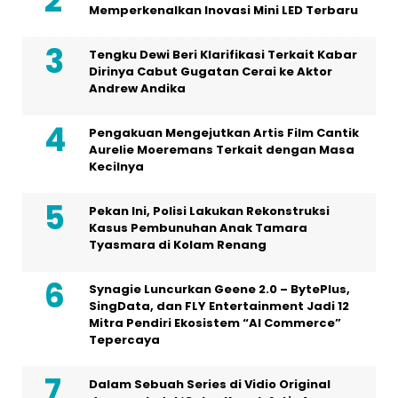
Memperkenalkan Inovasi Mini LED Terbaru
Tengku Dewi Beri Klarifikasi Terkait Kabar
Dirinya Cabut Gugatan Cerai ke Aktor
Andrew Andika
Pengakuan Mengejutkan Artis Film Cantik
Aurelie Moeremans Terkait dengan Masa
Kecilnya
Pekan Ini, Polisi Lakukan Rekonstruksi
Kasus Pembunuhan Anak Tamara
Tyasmara di Kolam Renang
Synagie Luncurkan Geene 2.0 – BytePlus,
SingData, dan FLY Entertainment Jadi 12
Mitra Pendiri Ekosistem “AI Commerce”
Tepercaya
Dalam Sebuah Series di Vidio Original