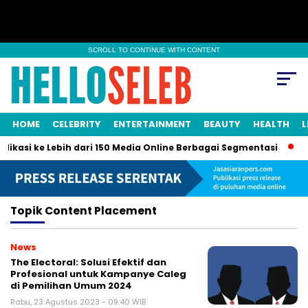
SCROLL TO CONTINUE WITH CONTENT
HOME
CELEBRITY
ENTERTAINMENT
BEAUTY
HEALTH
L
likasi ke Lebih dari 150 Media Online Berbagai Segmentasi
Sa
Topik
Content Placement
News
The Electoral: Solusi Efektif dan
Profesional untuk Kampanye Caleg
di Pemilihan Umum 2024
Rabu, 23 Agustus 2023 - 09:40 WIB