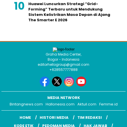
Huawei Luncurkan Strategi “Grid-
Forming” Terbaru untuk Mendukung
Sistem Kelistrikan Masa Depan di Ajang
The Smarter E 2026
Graha Media Center,
Bogor - Indonesia
editorhellogroup@gmail.com
+628557777888
MEDIA NETWORK
Bintangnews.com
Hallonesia.com
Aktuil.com
Femme.id
HOME
HISTORI MEDIA
TIM REDAKSI
KODE ETIK
PEDOMAN MEDIA
HAK JAWAB