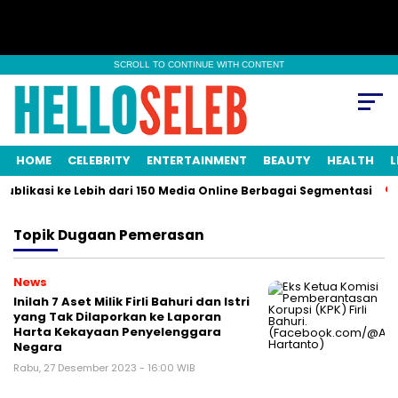
SCROLL TO CONTINUE WITH CONTENT
HOME
CELEBRITY
ENTERTAINMENT
BEAUTY
HEALTH
L
ublikasi ke Lebih dari 150 Media Online Berbagai Segmentasi
Topik
Dugaan Pemerasan
News
Inilah 7 Aset Milik Firli Bahuri dan Istri
yang Tak Dilaporkan ke Laporan
Harta Kekayaan Penyelenggara
Negara
Rabu, 27 Desember 2023 - 16:00 WIB