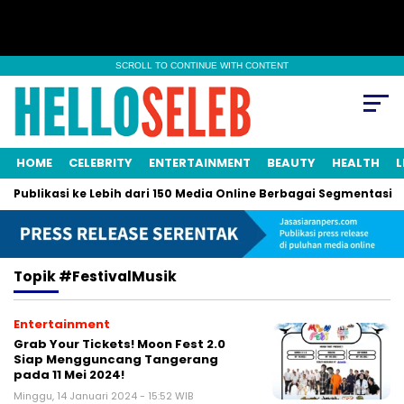
SCROLL TO CONTINUE WITH CONTENT
HOME
CELEBRITY
ENTERTAINMENT
BEAUTY
HEALTH
L
i Publikasi ke Lebih dari 150 Media Online Berbagai Segmentasi
Topik
#FestivalMusik
Entertainment
Grab Your Tickets! Moon Fest 2.0
Siap Mengguncang Tangerang
pada 11 Mei 2024!
Minggu, 14 Januari 2024 - 15:52 WIB