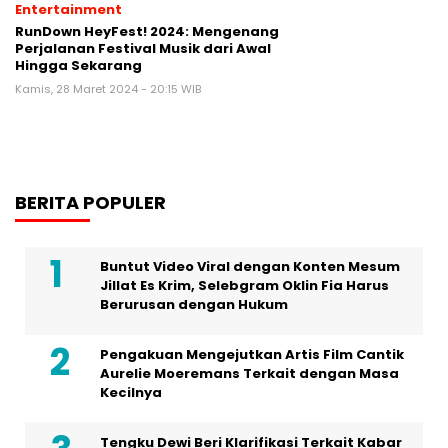
Entertainment
RunDown HeyFest! 2024: Mengenang
Perjalanan Festival Musik dari Awal
Hingga Sekarang
Kamis, 28 Maret 2024 - 20:15 WIB
BERITA POPULER
Buntut Video Viral dengan Konten Mesum
Jillat Es Krim, Selebgram Oklin Fia Harus
Berurusan dengan Hukum
Pengakuan Mengejutkan Artis Film Cantik
Aurelie Moeremans Terkait dengan Masa
Kecilnya
Tengku Dewi Beri Klarifikasi Terkait Kabar