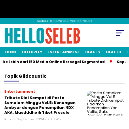
SCROLL TO CONTINUE WITH CONTENT
HOME
CELEBRITY
ENTERTAINMENT
BEAUTY
HEALTH
L
i ke Lebih dari 150 Media Online Berbagai Segmentasi
Sapulan
Topik
Gildcoustic
Entertainment
Tribute Didi Kempot di Pesta
Semalam Minggu Vol.5: Kenangan
Ambyar dengan Penampilan NDX
AKA, Masdddho & Tiket Presale
Rabu, 11 September 2024 - 20:11 WIB