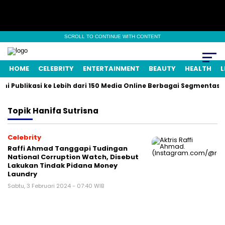
SCROLL TO CONTINUE WITH CONTENT
HOME
CELEBRITY
ENTERTAINMENT
BEAUTY
HEALTH
L
ni Publikasi ke Lebih dari 150 Media Online Berbagai Segmentasi
Topik
Hanifa Sutrisna
Celebrity
Raffi Ahmad Tanggapi Tudingan
National Corruption Watch, Disebut
Lakukan Tindak Pidana Money
Laundry
Sabtu, 3 Februari 2024 - 07:40 WIB