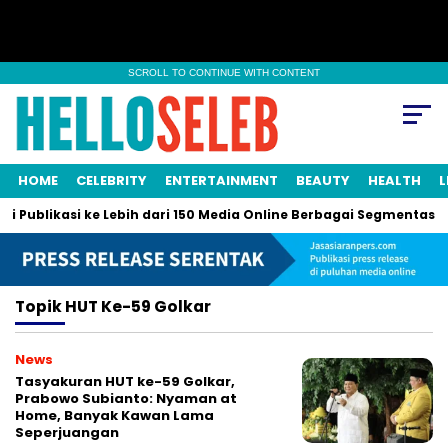
SCROLL TO CONTINUE WITH CONTENT
HOME
CELEBRITY
ENTERTAINMENT
BEAUTY
HEALTH
L
i Publikasi ke Lebih dari 150 Media Online Berbagai Segmentasi
Topik
HUT Ke-59 Golkar
News
Tasyakuran HUT ke-59 Golkar,
Prabowo Subianto: Nyaman at
Home, Banyak Kawan Lama
Seperjuangan