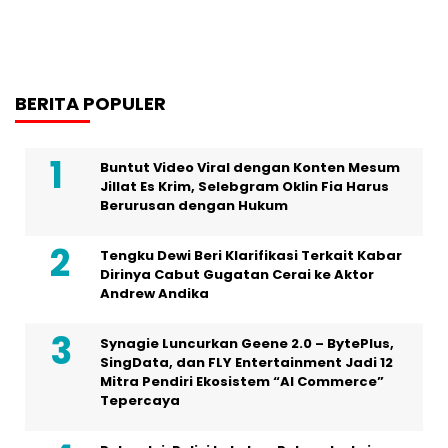
BERITA POPULER
Buntut Video Viral dengan Konten Mesum
Jillat Es Krim, Selebgram Oklin Fia Harus
Berurusan dengan Hukum
Tengku Dewi Beri Klarifikasi Terkait Kabar
Dirinya Cabut Gugatan Cerai ke Aktor
Andrew Andika
Synagie Luncurkan Geene 2.0 – BytePlus,
SingData, dan FLY Entertainment Jadi 12
Mitra Pendiri Ekosistem “AI Commerce”
Tepercaya