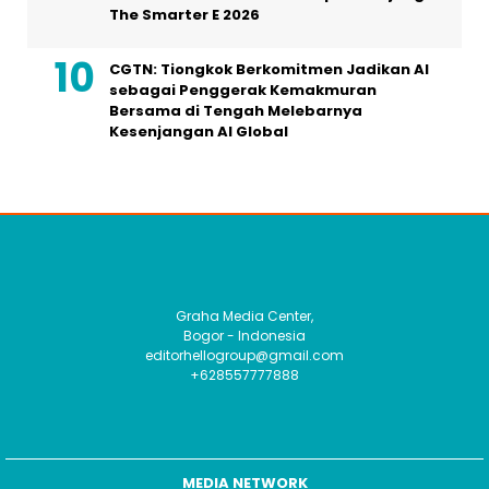
The Smarter E 2026
CGTN: Tiongkok Berkomitmen Jadikan AI
sebagai Penggerak Kemakmuran
Bersama di Tengah Melebarnya
Kesenjangan AI Global
Graha Media Center,
Bogor - Indonesia
editorhellogroup@gmail.com
+628557777888
MEDIA NETWORK