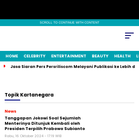
SCROLL TO CONTINUE WITH CONTENT
HOME
CELEBRITY
ENTERTAINMENT
BEAUTY
HEALTH
L
Jasa Siaran Pers Persriliscom Melayani Publikasi ke Lebih d
Topik
Kartanegara
News
Tanggapan Jokowi Soal Sejumlah
Menterinya Ditunjuk Kembali oleh
Presiden Terpilih Prabowo Subianto
Rabu, 16 Oktober 2024 - 17:19 WIB