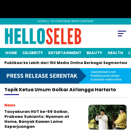
SCROLL TO CONTINUE WITH CONTENT
HOME
CELEBRITY
ENTERTAINMENT
BEAUTY
HEALTH
L
i Publikasi ke Lebih dari 150 Media Online Berbagai Segmentasi
Topik
Ketua Umum Golkar Airlangga Hartarto
News
Tasyakuran HUT ke-59 Golkar,
Prabowo Subianto: Nyaman at
Home, Banyak Kawan Lama
Seperjuangan