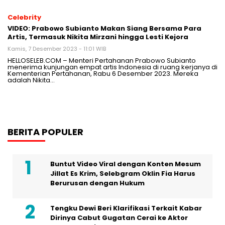
Celebrity
VIDEO: Prabowo Subianto Makan Siang Bersama Para
Artis, Termasuk Nikita Mirzani hingga Lesti Kejora
Kamis, 7 Desember 2023 - 11:01 WIB
HELLOSELEB.COM – Menteri Pertahanan Prabowo Subianto
menerima kunjungan empat artis Indonesia di ruang kerjanya di
Kementerian Pertahanan, Rabu 6 Desember 2023. Mereka
adalah Nikita…
BERITA POPULER
Buntut Video Viral dengan Konten Mesum
Jillat Es Krim, Selebgram Oklin Fia Harus
Berurusan dengan Hukum
Tengku Dewi Beri Klarifikasi Terkait Kabar
Dirinya Cabut Gugatan Cerai ke Aktor