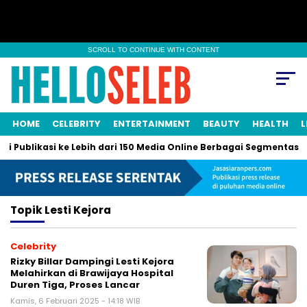
SCROLL TO CONTINUE WITH CONTENT
HOME
CELEBRITY
ENTERTAINMENT
BEAUTY
HEALTH
L
i Publikasi ke Lebih dari 150 Media Online Berbagai Segmentasi
Topik
Lesti Kejora
Celebrity
Rizky Billar Dampingi Lesti Kejora
Melahirkan di Brawijaya Hospital
Duren Tiga, Proses Lancar
Kamis, 6 Februari 2025 - 14:18 WIB