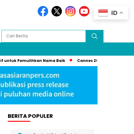
ID
tuk Pemulihkan Nama Baik
Cannes 2025: Syahrini Disorot ka
BERITA POPULER