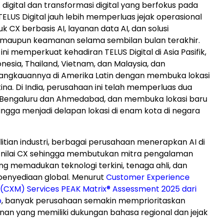
X digital dan transformasi digital yang berfokus pada
ELUS Digital jauh lebih memperluas jejak operasional
k CX berbasis AI, layanan data AI, dan solusi
maupun keamanan selama sembilan bulan terakhir.
ni memperkuat kehadiran TELUS Digital di Asia Pasifik,
nesia, Thailand, Vietnam, dan Malaysia, dan
angkauannya di Amerika Latin dengan membuka lokasi
ina. Di India, perusahaan ini telah memperluas dua
i Bengaluru dan Ahmedabad, dan membuka lokasi baru
hingga menjadi delapan lokasi di enam kota di negara
itian industri, berbagai perusahaan menerapkan AI di
i nilai CX sehingga membutukan mitra pengalaman
g memadukan teknologi terkini, tenaga ahli, dan
nyediaan global. Menurut
Customer Experience
CXM) Services PEAK Matrix® Assessment 2025 dari
p
, banyak perusahaan semakin memprioritaskan
nan yang memiliki dukungan bahasa regional dan jejak