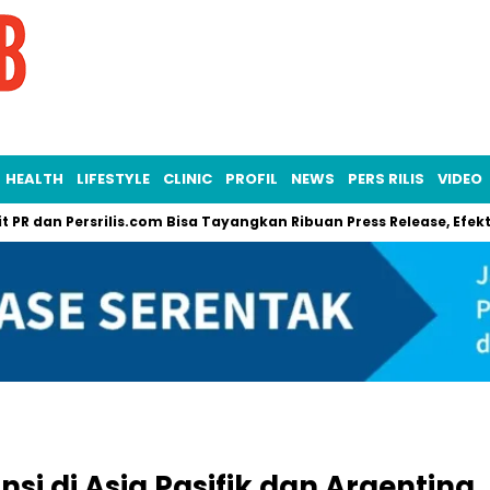
HEALTH
LIFESTYLE
CLINIC
PROFIL
NEWS
PERS RILIS
VIDEO
n Persrilis.com Bisa Tayangkan Ribuan Press Release, Efektif un
nsi di Asia Pasifik dan Argentina