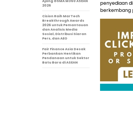
Ajang GSMA M360 ASEAN
penyediaan di
2026
berkembang pe
Cision Raih MarTech
Breakthrough Awards
2026 untuk Pemantauan
dan Analisis Media
Sosial, Distribusi Siaran
Pers, dan AEO
Fair Finance Asia Desak
Perbankan Hentikan
Pendanaan untuk Sektor
Batu Bara di ASEAN