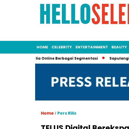
HOME
CELEBRITY
ENTERTAINMENT
BEAUTY
 dari 150 Media Online Berbagai Segmentasi
Sapulangit PR da
Home
Pers Rilis
/
TELUS Digital Berekspa