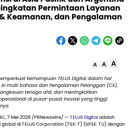
ingkatan Permintaan Layanan
n & Keamanan, dan Pengalaman
A
A
A
 memperkuat kemampuan TELUS Digital dalam hal
 AI multi bahasa dan Pengalaman Pelanggan (CX),
angkauan tenaga ahli, dan meningkatkan
erasional di pusat-pusat inovasi yang tinggi
nya
BC
,
7 Mei 2026
/PRNewswire/ —
TELUS Digital
adalah
gi global di TELUS Corporation (TSX: T) (NYSE: TU) dengan