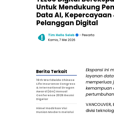
Untuk Mendukung Pen
Data AI, Kepercayaa
Pelanggan Digital
Tim Hello Seleb
- Pewarta
Kamis, 7 Mei 2026
Ekspansi ini
Berita Terkait
layanan data
16th Worldwide Chinese
memperluas j
Life Insurance Congress
kemampuan op
& International Dragon
Award (IDA) Annual
pertumbuhan
Conference 2026 Resmi
Digelar
VANCOUVER, 
Himel Hadirkan Visi
divisi teknolo
Hunian Modern melalui