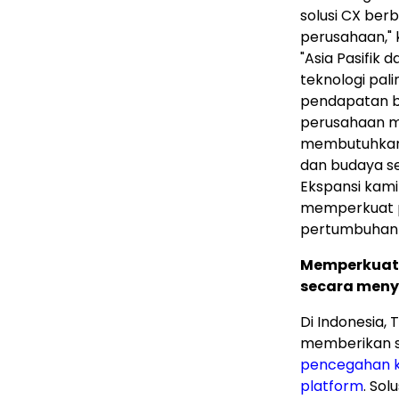
solusi CX berb
perusahaan," k
"Asia Pasifik
teknologi pal
pendapatan bar
perusahaan m
membutuhkan
dan budaya se
Ekspansi kami
memperkuat p
pertumbuhan t
Memperkuat 
secara meny
Di Indonesia, 
memberikan s
pencegahan k
platform
. So