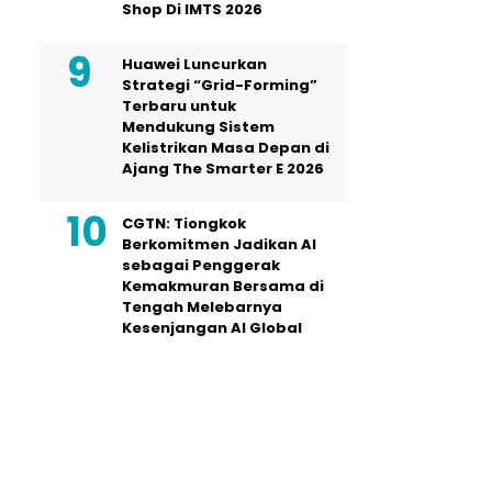
Shop Di IMTS 2026
Huawei Luncurkan
Strategi “Grid-Forming”
Terbaru untuk
Mendukung Sistem
Kelistrikan Masa Depan di
Ajang The Smarter E 2026
CGTN: Tiongkok
Berkomitmen Jadikan AI
sebagai Penggerak
Kemakmuran Bersama di
Tengah Melebarnya
Kesenjangan AI Global