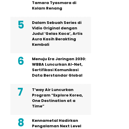
Tamara Tyasmara di
Kolam Renang
Dalam Sebuah Series di
Vidio Original dengan
Judul ‘Gelas Kaca’, Artis
Aura Kasih Berakting
Kembali
Menuju Era Jaringan 2030:
WBBA Luncurkan AI-Net,
Sertifikasi Komunikasi
Data Berstandar Global
T’way Air Luncurkan
Program “Explore Korea,
One Destination at a
Time”
Kennametal Hadirkan
Pengalaman Next Level