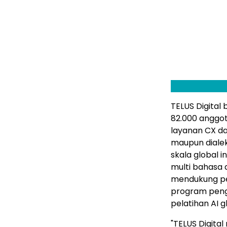
TELUS Digital 
82.000 anggot
layanan CX d
maupun dialek
skala global 
multi bahasa d
mendukung pe
program peng
pelatihan AI 
"TELUS Digit