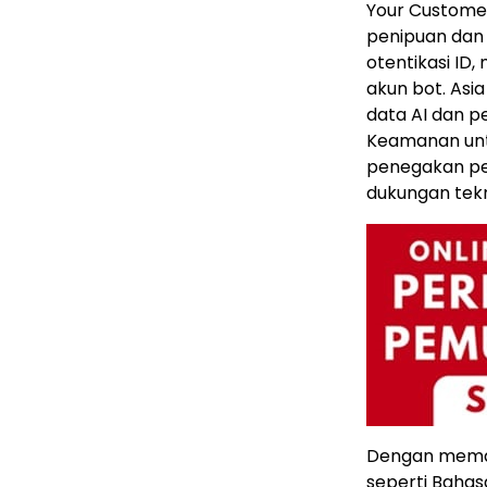
Your Customer
penipuan dan
otentikasi ID,
akun bot. Asi
data AI dan p
Keamanan unt
penegakan ped
dukungan tekn
Dengan meman
seperti Bahasa