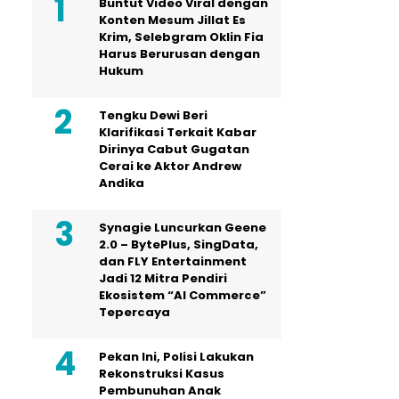
Buntut Video Viral dengan
Konten Mesum Jillat Es
Krim, Selebgram Oklin Fia
Harus Berurusan dengan
Hukum
Tengku Dewi Beri
Klarifikasi Terkait Kabar
Dirinya Cabut Gugatan
Cerai ke Aktor Andrew
Andika
Synagie Luncurkan Geene
2.0 – BytePlus, SingData,
dan FLY Entertainment
Jadi 12 Mitra Pendiri
Ekosistem “AI Commerce”
Tepercaya
Pekan Ini, Polisi Lakukan
Rekonstruksi Kasus
Pembunuhan Anak