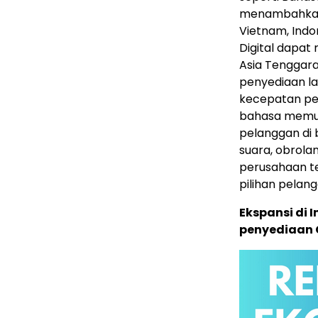
menambahkan 
Vietnam, Indo
Digital dapat
Asia Tenggar
penyediaan la
kecepatan p
bahasa memun
pelanggan di 
suara, obrola
perusahaan t
pilihan pelan
Ekspansi di 
penyediaan C