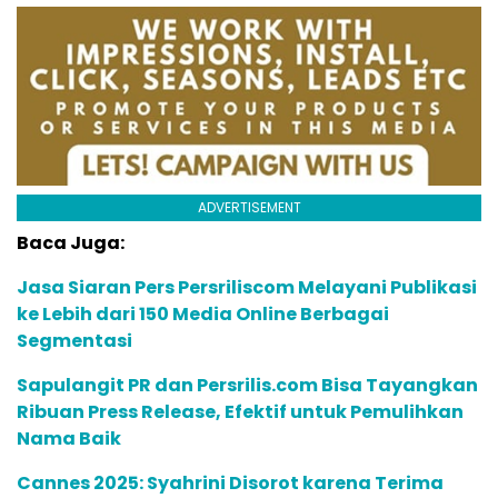
ADVERTISEMENT
Baca Juga:
Jasa Siaran Pers Persriliscom Melayani Publikasi
ke Lebih dari 150 Media Online Berbagai
Segmentasi
Sapulangit PR dan Persrilis.com Bisa Tayangkan
Ribuan Press Release, Efektif untuk Pemulihkan
Nama Baik
Cannes 2025: Syahrini Disorot karena Terima