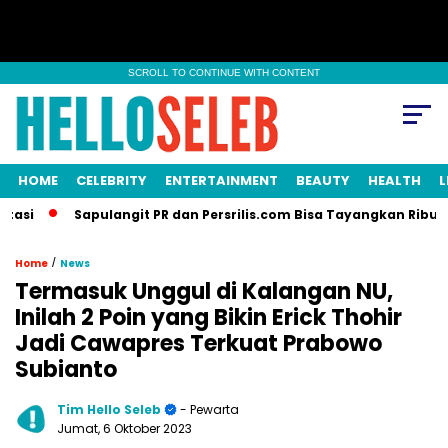
SCROLL TO CONTINUE WITH CONTENT
HOME
CELEBRITY
ENTERTAINMENT
BEAUTY
HEALTH
L
Sapulangit PR dan Persrilis.com Bisa Tayangkan Ribuan Press 
/
Home
News
Termasuk Unggul di Kalangan NU,
Inilah 2 Poin yang Bikin Erick Thohir
Jadi Cawapres Terkuat Prabowo
Subianto
Tim Hello Seleb
- Pewarta
Jumat, 6 Oktober 2023