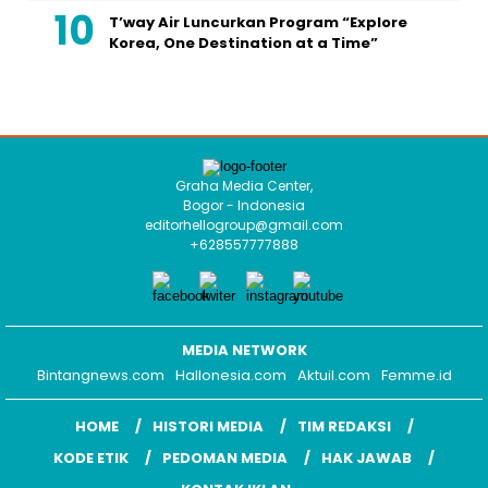
T’way Air Luncurkan Program “Explore
Korea, One Destination at a Time”
Graha Media Center,
Bogor - Indonesia
editorhellogroup@gmail.com
+628557777888
MEDIA NETWORK
Bintangnews.com
Hallonesia.com
Aktuil.com
Femme.id
HOME
HISTORI MEDIA
TIM REDAKSI
KODE ETIK
PEDOMAN MEDIA
HAK JAWAB