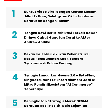
Buntut Video Viral dengan Konten Mesum
Jillat Es Krim, Selebgram Oklin Fia Harus
Berurusan dengan Hukum
Tengku Dewi Beri Klarifikasi Terkait Kabar
Dirinya Cabut Gugatan Cerai ke Aktor
Andrew Andika
Pekan Ini, Polisi Lakukan Rekonstruksi
Kasus Pembunuhan Anak Tamara
Tyasmara di Kolam Renang
Synagie Luncurkan Geene 2.0 – BytePlus,
SingData, dan FLY Entertainment Jadi 12
Mitra Pendiri Ekosistem “AI Commerce”
Tepercaya
Peningkatan Strategis Merek GENMA
Berbuah Hasil Positif, Raih Sejumlah