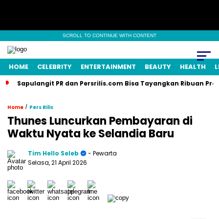
SCROLL TO CONTINUE WITH CONTENT
HOME
CELEBRITY
ENTERTAINMENT
BEAUTY
HEALTH
L
pulangit PR dan Persrilis.com Bisa Tayangkan Ribuan Press Relea
/
Home
Pers Rilis
Thunes Luncurkan Pembayaran di
Waktu Nyata ke Selandia Baru
Tim Hello Seleb
- Pewarta
Selasa, 21 April 2026