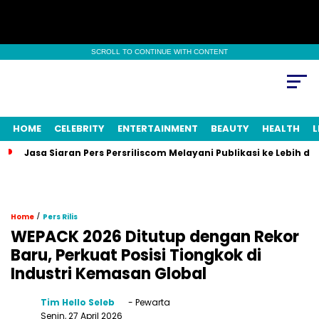
SCROLL TO CONTINUE WITH CONTENT
HOME
CELEBRITY
ENTERTAINMENT
BEAUTY
HEALTH
L
Jasa Siaran Pers Persriliscom Melayani Publikasi ke Lebih d
/
Home
Pers Rilis
WEPACK 2026 Ditutup dengan Rekor
Baru, Perkuat Posisi Tiongkok di
Industri Kemasan Global
Tim Hello Seleb
- Pewarta
Senin, 27 April 2026