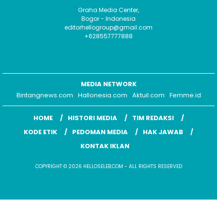
Graha Media Center,
Bogor - Indonesia
editorhellogroup@gmail.com
+628557777888
MEDIA NETWORK
Bintangnews.com
Hallonesia.com
Aktuil.com
Femme.id
HOME
HISTORI MEDIA
TIM REDAKSI
KODE ETIK
PEDOMAN MEDIA
HAK JAWAB
KONTAK IKLAN
COPYRIGHT © 2026 HELLOSELEB.COM - ALL RIGHTS RESERVED