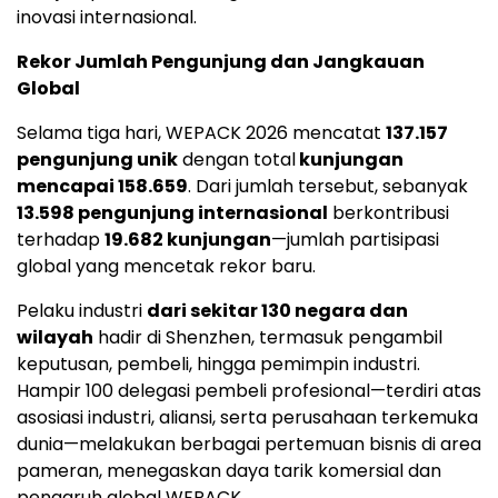
inovasi internasional.
Rekor Jumlah Pengunjung dan Jangkauan
Global
Selama tiga hari, WEPACK 2026 mencatat
137.157
pengunjung unik
dengan total
kunjungan
mencapai 158.659
. Dari jumlah tersebut, sebanyak
13.598 pengunjung internasional
berkontribusi
terhadap
19.682 kunjungan
—jumlah partisipasi
global yang mencetak rekor baru.
Pelaku industri
dari sekitar 130 negara dan
wilayah
hadir di Shenzhen, termasuk pengambil
keputusan, pembeli, hingga pemimpin industri.
Hampir 100 delegasi pembeli profesional—terdiri atas
asosiasi industri, aliansi, serta perusahaan terkemuka
dunia—melakukan berbagai pertemuan bisnis di area
pameran, menegaskan daya tarik komersial dan
pengaruh global WEPACK.