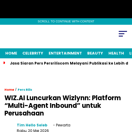
SCROLL TO CONTINUE WITH CONTENT
HOME
CELEBRITY
ENTERTAINMENT
BEAUTY
HEALTH
L
Jasa Siaran Pers Persriliscom Melayani Publikasi ke Lebih d
/
Home
Pers Rilis
WIZ.AI Luncurkan Wizlynn: Platform
“Multi-Agent Inbound” untuk
Perusahaan
Tim Hello Seleb
- Pewarta
Rabu, 20 Mei 2026