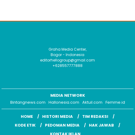
Graha Media Center,
Bogor - Indonesia
editorhellogroup@gmail.com
+628557777888
MEDIA NETWORK
Bintangnews.com
Hallonesia.com
Aktuil.com
Femme.id
HOME
HISTORI MEDIA
TIM REDAKSI
KODE ETIK
PEDOMAN MEDIA
HAK JAWAB
KONTAK IKLAN