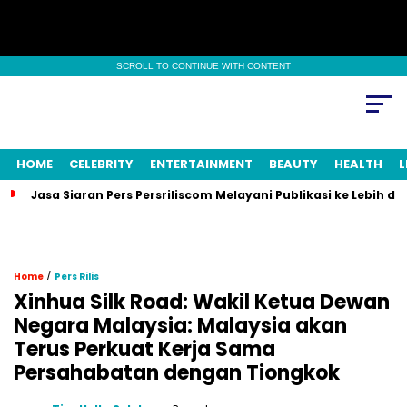
SCROLL TO CONTINUE WITH CONTENT
HOME
CELEBRITY
ENTERTAINMENT
BEAUTY
HEALTH
L
Jasa Siaran Pers Persriliscom Melayani Publikasi ke Lebih d
/
Home
Pers Rilis
Xinhua Silk Road: Wakil Ketua Dewan
Negara Malaysia: Malaysia akan
Terus Perkuat Kerja Sama
Persahabatan dengan Tiongkok