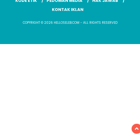
KODE ETIK
PEDOMAN MEDIA
HAK JAWAB
KONTAK IKLAN
COPYRIGHT © 2026 HELLOSELEB.COM - ALL RIGHTS RESERVED