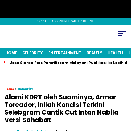
SCROLL TO CONTINUE WITH CONTENT
HOME
CELEBRITY
ENTERTAINMENT
BEAUTY
HEALTH
L
Jasa Siaran Pers Persriliscom Melayani Publikasi ke Lebih d
/
Home
Celebrity
Alami KDRT oleh Suaminya, Armor
Toreador, Inilah Kondisi Terkini
Selebgram Cantik Cut Intan Nabila
Versi Sahabat