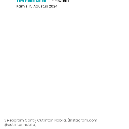
Tim Hello Seleb
- Pewarta
Kamis, 15 Agustus 2024
Selebgram Cantik Cut Intan Nabila. (Instagram.com
@cut.intannabila)