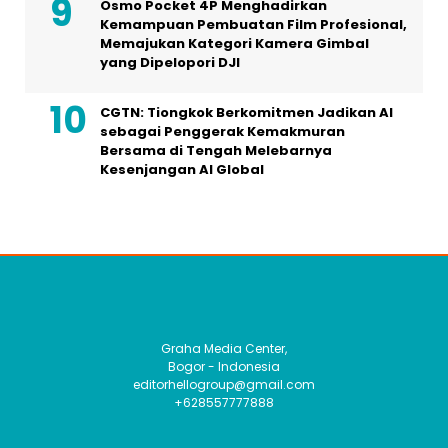
Osmo Pocket 4P Menghadirkan
Kemampuan Pembuatan Film Profesional,
Memajukan Kategori Kamera Gimbal
yang Dipelopori DJI
CGTN: Tiongkok Berkomitmen Jadikan AI
sebagai Penggerak Kemakmuran
Bersama di Tengah Melebarnya
Kesenjangan AI Global
Graha Media Center,
Bogor - Indonesia
editorhellogroup@gmail.com
+628557777888