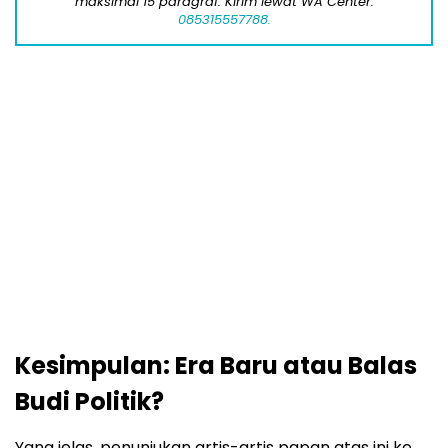
maksimal 15 paragraf. Kirim lewat WA Center:
085315557788.
Kesimpulan: Era Baru atau Balas
Budi Politik?
Yang jelas, penunjukan artis-artis papan atas ini ke