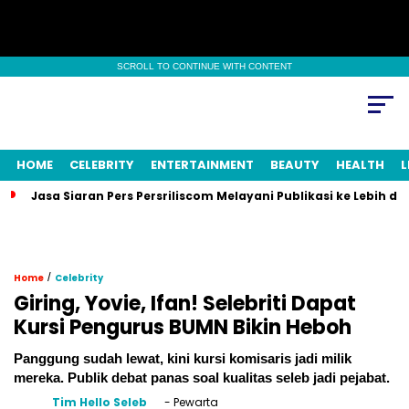
SCROLL TO CONTINUE WITH CONTENT
HOME
CELEBRITY
ENTERTAINMENT
BEAUTY
HEALTH
L
Jasa Siaran Pers Persriliscom Melayani Publikasi ke Lebih d
/
Home
Celebrity
Giring, Yovie, Ifan! Selebriti Dapat
Kursi Pengurus BUMN Bikin Heboh
Panggung sudah lewat, kini kursi komisaris jadi milik
mereka. Publik debat panas soal kualitas seleb jadi pejabat.
Tim Hello Seleb
- Pewarta