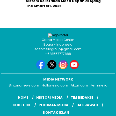
Sistem Kelistrikan Masa Depan di Ajang
The Smarter E 2026
Graha Media Center,
Bogor - Indonesia
editorhellogroup@gmail.com
+628557777888
MEDIA NETWORK
Bintangnews.com
Hallonesia.com
Aktuil.com
Femme.id
HOME
HISTORI MEDIA
TIM REDAKSI
KODE ETIK
PEDOMAN MEDIA
HAK JAWAB
KONTAK IKLAN