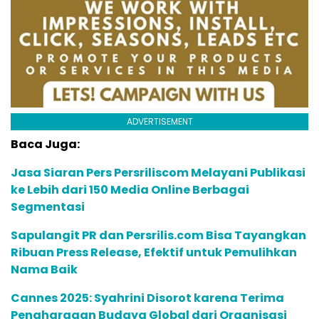
ADVERTISEMENT
Baca Juga:
Jasa Siaran Pers Persriliscom Melayani Publikasi
ke Lebih dari 150 Media Online Berbagai
Segmentasi
Sapulangit PR dan Persrilis.com Bisa Tayangkan
Ribuan Press Release, Efektif untuk Pemulihkan
Nama Baik
Cannes 2025: Syahrini Disorot karena Terima
Penghargaan Budaya Global dari Organisasi