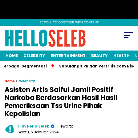
SCROLL TO CONTINUE WITH CONTENT
HOME
CELEBRITY
ENTERTAINMENT
BEAUTY
HEALTH
L
agai Segmentasi
Sapulangit PR dan Persrilis.com Bisa Tayang
/
Home
Celebrity
Asisten Artis Saiful Jamil Positif
Narkoba Berdasarkan Hasil Hasil
Pemeriksaan Tss Urine Pihak
Kepolisian
Tim Hello Seleb
- Pewarta
Sabtu, 6 Januari 2024