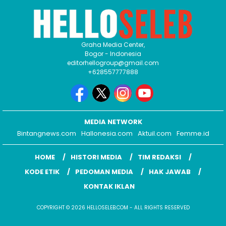
Graha Media Center,
Bogor - Indonesia
editorhellogroup@gmail.com
+628557777888
MEDIA NETWORK
Bintangnews.com
Hallonesia.com
Aktuil.com
Femme.id
HOME
HISTORI MEDIA
TIM REDAKSI
KODE ETIK
PEDOMAN MEDIA
HAK JAWAB
KONTAK IKLAN
COPYRIGHT © 2026 HELLOSELEB.COM - ALL RIGHTS RESERVED