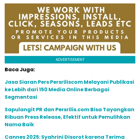
ADVERTISEMENT
Baca Juga:
Jasa Siaran Pers Persriliscom Melayani Publikasi
ke Lebih dari 150 Media Online Berbagai
Segmentasi
Sapulangit PR dan Persrilis.com Bisa Tayangkan
Ribuan Press Release, Efektif untuk Pemulihkan
Nama Baik
Cannes 2025: Syahrini Disorot karena Terima