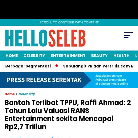
SCROLL TO CONTINUE WITH CONTENT
HOME
CELEBRITY
ENTERTAINMENT
BEAUTY
HEALTH
L
gai Segmentasi
Sapulangit PR dan Persrilis.com Bisa Tayang
/
Home
Celebrity
Bantah Terlibat TPPU, Raffi Ahmad: 2
Tahun Lalu Valuasi RANS
Entertainment sekita Mencapai
Rp2,7 Triliun