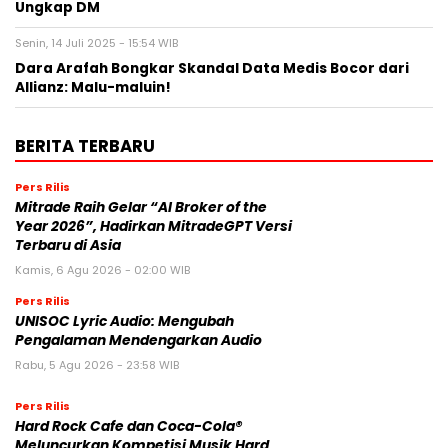
Ungkap DM
Senin, 14 Juli 2025 - 15:54 WIB
Dara Arafah Bongkar Skandal Data Medis Bocor dari
Allianz: Malu-maluin!
BERITA TERBARU
Pers Rilis
Mitrade Raih Gelar “AI Broker of the
Year 2026”, Hadirkan MitradeGPT Versi
Terbaru di Asia
Kamis, 6 Agu 2026 - 02:00 WIB
Pers Rilis
UNISOC Lyric Audio: Mengubah
Pengalaman Mendengarkan Audio
Rabu, 5 Agu 2026 - 23:58 WIB
Pers Rilis
Hard Rock Cafe dan Coca-Cola®
Meluncurkan Kompetisi Musik Hard