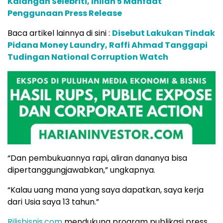
Kalangan Selebriti, Inilah 5 Manfaat
Penggunaan Press Release
Baca artikel lainnya di sini :
Disebut Lakukan Tindak
Pidana Money Laundry, Raffi Ahmad Tanggapi
Tudingan National Corruption Watch
“Dan pembukuannya rapi, aliran dananya bisa
dipertanggungjawabkan,” ungkapnya.
“Kalau uang mana yang saya dapatkan, saya kerja
dari Usia saya 13 tahun.”
Rilisbisnis.com
mendukung program publikasi press