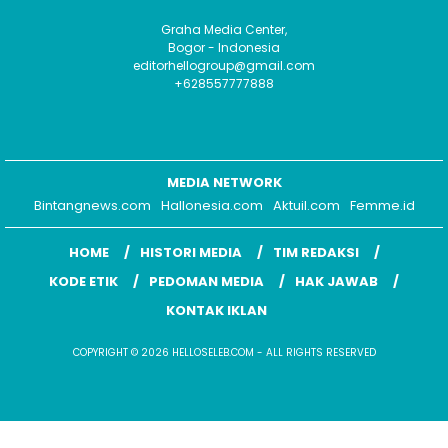
Graha Media Center,
Bogor - Indonesia
editorhellogroup@gmail.com
+628557777888
MEDIA NETWORK
Bintangnews.com
Hallonesia.com
Aktuil.com
Femme.id
HOME
HISTORI MEDIA
TIM REDAKSI
KODE ETIK
PEDOMAN MEDIA
HAK JAWAB
KONTAK IKLAN
COPYRIGHT © 2026 HELLOSELEB.COM - ALL RIGHTS RESERVED