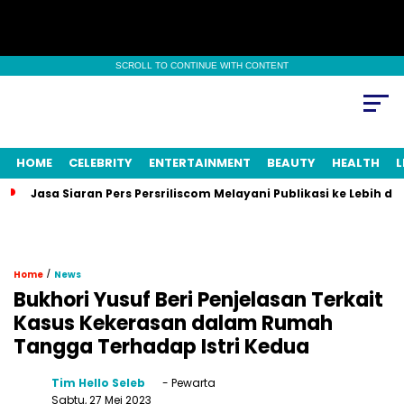
SCROLL TO CONTINUE WITH CONTENT
HOME
CELEBRITY
ENTERTAINMENT
BEAUTY
HEALTH
L
Jasa Siaran Pers Persriliscom Melayani Publikasi ke Lebih d
/
Home
News
Bukhori Yusuf Beri Penjelasan Terkait
Kasus Kekerasan dalam Rumah
Tangga Terhadap Istri Kedua
Tim Hello Seleb
- Pewarta
Sabtu, 27 Mei 2023