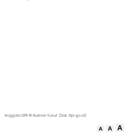
Anggota DPR RI Bukhori Yusuf. (Dok. Dpr.go.id)
A
A
A