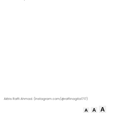
Aktris Raffi Ahmad. (Instagram.com/@raffinagita1717)
A
A
A