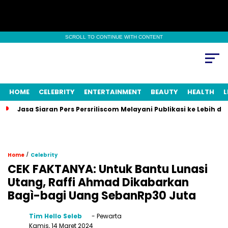
SCROLL TO CONTINUE WITH CONTENT
HOME
CELEBRITY
ENTERTAINMENT
BEAUTY
HEALTH
L
Jasa Siaran Pers Persriliscom Melayani Publikasi ke Lebih d
/
Home
Celebrity
CEK FAKTANYA: Untuk Bantu Lunasi
Utang, Raffi Ahmad Dikabarkan
Bagì-bagi Uang SebanRp30 Juta
Tim Hello Seleb
- Pewarta
Kamis, 14 Maret 2024