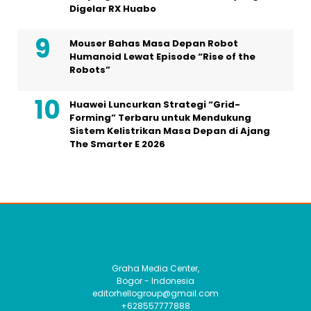
Digelar RX Huabo
Mouser Bahas Masa Depan Robot
Humanoid Lewat Episode “Rise of the
Robots”
Huawei Luncurkan Strategi “Grid-
Forming” Terbaru untuk Mendukung
Sistem Kelistrikan Masa Depan di Ajang
The Smarter E 2026
Graha Media Center,
Bogor - Indonesia
editorhellogroup@gmail.com
+628557777888