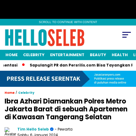
SCROLL TO CONTINUE WITH CONTENT
HOME
CELEBRITY
ENTERTAINMENT
BEAUTY
HEALTH
L
si
Sapulangit PR dan Persrilis.com Bisa Tayangkan Ribuan P
/
Home
Celebrity
Ibra Azhari Diamankan Polres Metro
Jakarta Barat di sebuah Apartemen
di Kawasan Tangerang Selatan
Tim Hello Seleb
- Pewarta
Sabtu, 6 Januari 2024