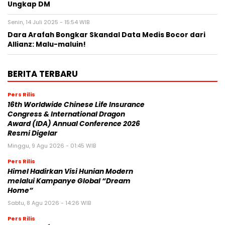
Ungkap DM
Senin, 14 Juli 2025 - 15:54 WIB
Dara Arafah Bongkar Skandal Data Medis Bocor dari
Allianz: Malu-maluin!
BERITA TERBARU
Pers Rilis
16th Worldwide Chinese Life Insurance
Congress & International Dragon
Award (IDA) Annual Conference 2026
Resmi Digelar
Minggu, 9 Agu 2026 - 01:45 WIB
Pers Rilis
Himel Hadirkan Visi Hunian Modern
melalui Kampanye Global “Dream
Home”
Sabtu, 8 Agu 2026 - 14:26 WIB
Pers Rilis