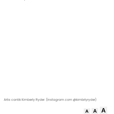
Artis cantik Kimberly Ryder. (Instagram.com @kimbrlyryder)
A
A
A