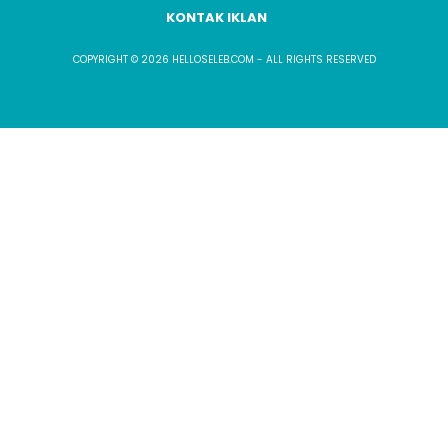
KONTAK IKLAN
COPYRIGHT © 2026 HELLOSELEB.COM - ALL RIGHTS RESERVED