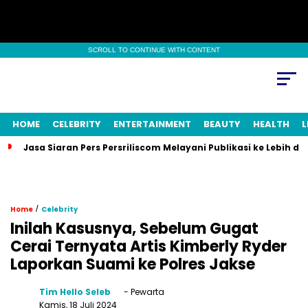
SCROLL TO CONTINUE WITH CONTENT
HOME
CELEBRITY
ENTERTAINMENT
BEAUTY
HEALTH
L
Jasa Siaran Pers Persriliscom Melayani Publikasi ke Lebih d
/
Home
Celebrity
Inilah Kasusnya, Sebelum Gugat
Cerai Ternyata Artis Kimberly Ryder
Laporkan Suami ke Polres Jakse
Tim Hello Seleb
- Pewarta
Kamis, 18 Juli 2024