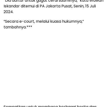
“Dia daftar untuk gugat cerai suaminya,” kata Wawan
Iskandar ditemui di PA Jakarta Pusat, Senin, 15 Juli
2024.
“Secara e-court, melalui kuasa hukumnya,”
tambahnya.***
Sempatkan untuk membaca berbagai berita dan