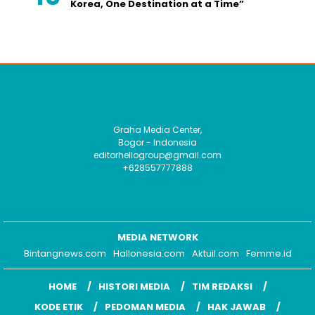
Korea, One Destination at a Time”
Graha Media Center,
Bogor - Indonesia
editorhellogroup@gmail.com
+628557777888
MEDIA NETWORK
Bintangnews.com
Hallonesia.com
Aktuil.com
Femme.id
HOME
HISTORI MEDIA
TIM REDAKSI
KODE ETIK
PEDOMAN MEDIA
HAK JAWAB