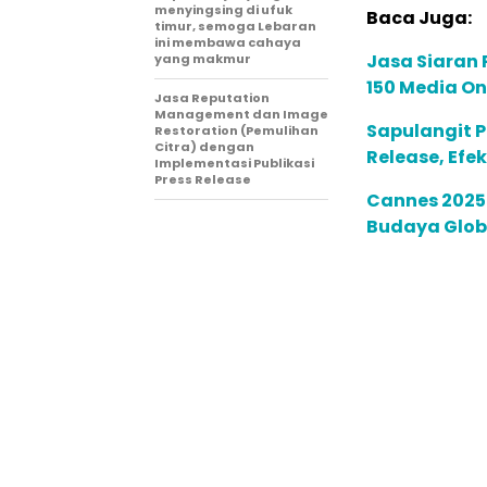
menyingsing di ufuk
Baca Juga:
timur, semoga Lebaran
ini membawa cahaya
Jasa Siaran P
yang makmur
150 Media On
Jasa Reputation
Management dan Image
Sapulangit P
Restoration (Pemulihan
Citra) dengan
Release, Efe
Implementasi Publikasi
Press Release
Cannes 2025:
Budaya Globa