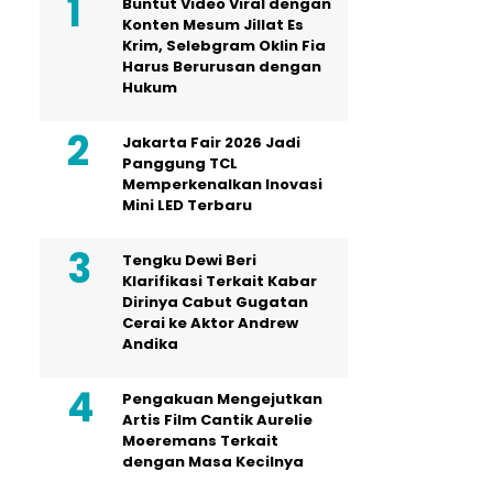
Buntut Video Viral dengan
Konten Mesum Jillat Es
Krim, Selebgram Oklin Fia
Harus Berurusan dengan
Hukum
Jakarta Fair 2026 Jadi
Panggung TCL
Memperkenalkan Inovasi
Mini LED Terbaru
Tengku Dewi Beri
Klarifikasi Terkait Kabar
Dirinya Cabut Gugatan
Cerai ke Aktor Andrew
Andika
Pengakuan Mengejutkan
Artis Film Cantik Aurelie
Moeremans Terkait
dengan Masa Kecilnya