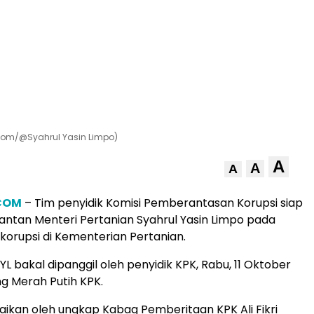
.com/@Syahrul Yasin Limpo)
A
A
A
.COM
– Tim penyidik Komisi Pemberantasan Korupsi siap
ntan Menteri Pertanian Syahrul Yasin Limpo pada
korupsi di Kementerian Pertanian.
YL bakal dipanggil oleh penyidik KPK, Rabu, 11 Oktober
ng Merah Putih KPK.
paikan oleh ungkap Kabag Pemberitaan KPK Ali Fikri