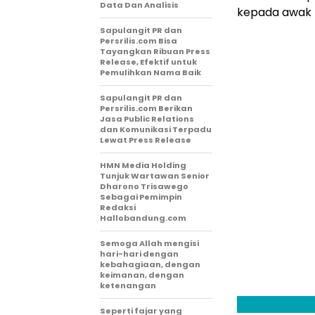
Data Dan Analisis
kepada awak m
Sapulangit PR dan
Persrilis.com Bisa
Tayangkan Ribuan Press
Release, Efektif untuk
Pemulihkan Nama Baik
Sapulangit PR dan
Persrilis.com Berikan
Jasa Public Relations
dan Komunikasi Terpadu
Lewat Press Release
HMN Media Holding
Tunjuk Wartawan Senior
Dharono Trisawego
Sebagai Pemimpin
Redaksi
Hallobandung.com
Semoga Allah mengisi
hari-hari dengan
kebahagiaan, dengan
keimanan, dengan
ketenangan
Seperti fajar yang