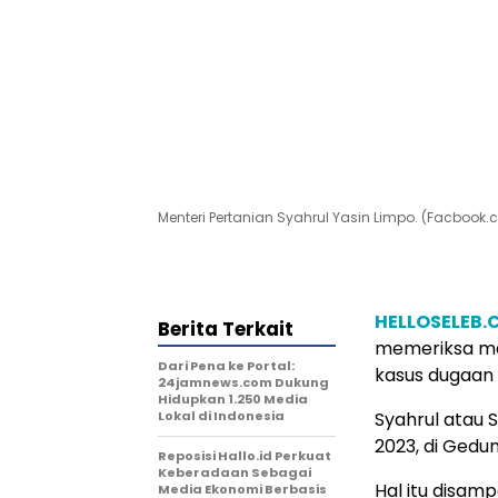
Menteri Pertanian Syahrul Yasin Limpo. (Facbook
HELLOSELEB
Berita Terkait
memeriksa ma
Dari Pena ke Portal:
kasus dugaan 
24jamnews.com Dukung
Hidupkan 1.250 Media
Lokal di Indonesia
Syahrul atau S
2023, di Gedu
Reposisi Hallo.id Perkuat
Keberadaan Sebagai
Hal itu disam
Media Ekonomi Berbasis