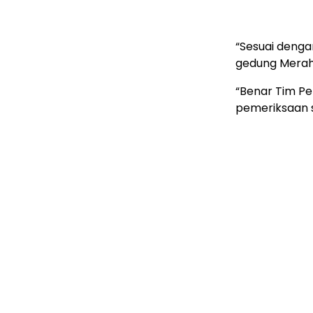
“Sesuai denga
gedung Merah 
“Benar Tim P
pemeriksaan se