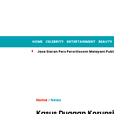
HOME
CELEBRITY
ENTERTAINMENT
BEAUTY
Jasa Siaran Pers Persriliscom Melayani Publ
Home
News
/
Kasus Dugaan Korupsi