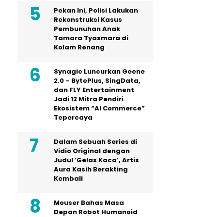
Pekan Ini, Polisi Lakukan
Rekonstruksi Kasus
Pembunuhan Anak
Tamara Tyasmara di
Kolam Renang
Synagie Luncurkan Geene
2.0 – BytePlus, SingData,
dan FLY Entertainment
Jadi 12 Mitra Pendiri
Ekosistem “AI Commerce”
Tepercaya
Dalam Sebuah Series di
Vidio Original dengan
Judul ‘Gelas Kaca’, Artis
Aura Kasih Berakting
Kembali
Mouser Bahas Masa
Depan Robot Humanoid