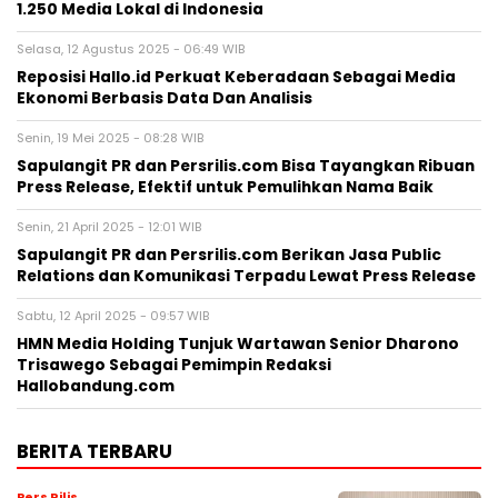
Sapulangit PR dan Persrilis.com Bisa Tayangkan Ribuan
Press Release, Efektif untuk Pemulihkan Nama Baik
Senin, 21 April 2025 - 12:01 WIB
Sapulangit PR dan Persrilis.com Berikan Jasa Public
Relations dan Komunikasi Terpadu Lewat Press Release
Sabtu, 12 April 2025 - 09:57 WIB
HMN Media Holding Tunjuk Wartawan Senior Dharono
Trisawego Sebagai Pemimpin Redaksi
Hallobandung.com
BERITA TERBARU
Pers Rilis
UOB Perkuat Bisnis Wealth
Management melalui Kemitraan
Distribusi Strategis dengan Allianz
Global Investors
Kamis, 6 Agu 2026 - 06:39 WIB
Pers Rilis