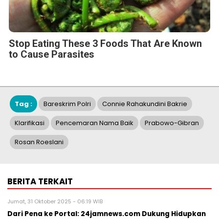
Tag :
Bareskrim Polri
Connie Rahakundini Bakrie
Klarifikasi
Pencemaran Nama Baik
Prabowo-Gibran
Rosan Roeslani
BERITA TERKAIT
Jumat, 31 Oktober 2025 - 06:19 WIB
Dari Pena ke Portal: 24jamnews.com Dukung Hidupkan
1.250 Media Lokal di Indonesia
Selasa, 12 Agustus 2025 - 06:49 WIB
Reposisi Hallo.id Perkuat Keberadaan Sebagai Media
Ekonomi Berbasis Data Dan Analisis
Senin, 19 Mei 2025 - 08:28 WIB