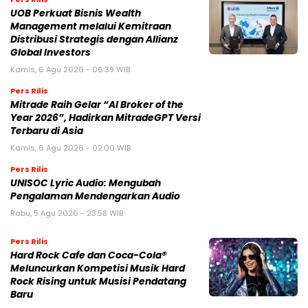
Mitrade Raih Gelar “AI Broker of the
Year 2026”, Hadirkan MitradeGPT Versi
Terbaru di Asia
Kamis, 6 Agu 2026 - 02:00 WIB
Pers Rilis
UNISOC Lyric Audio: Mengubah
Pengalaman Mendengarkan Audio
Rabu, 5 Agu 2026 - 23:58 WIB
Pers Rilis
Hard Rock Cafe dan Coca-Cola®
Meluncurkan Kompetisi Musik Hard
Rock Rising untuk Musisi Pendatang
Baru
Rabu, 5 Agu 2026 - 22:15 WIB
Pers Rilis
Laporan Cision Peringatkan Merek
tentang ‘Jebakan Fragmentasi Data’
yang Merugikan
Rabu, 5 Agu 2026 - 14:00 WIB