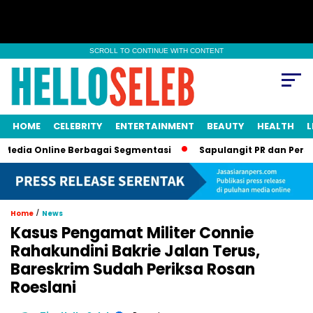
SCROLL TO CONTINUE WITH CONTENT
HOME
CELEBRITY
ENTERTAINMENT
BEAUTY
HEALTH
L
Online Berbagai Segmentasi
Sapulangit PR dan Persrilis.com 
/
Home
News
Kasus Pengamat Militer Connie
Rahakundini Bakrie Jalan Terus,
Bareskrim Sudah Periksa Rosan
Roeslani