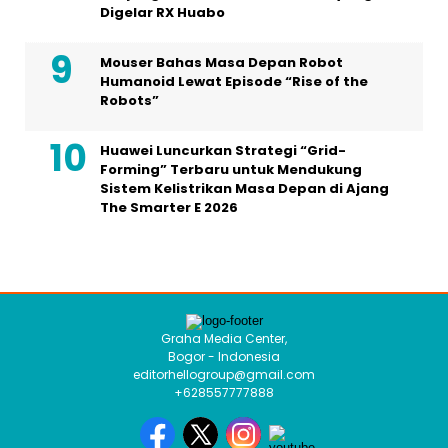
Huawei Luncurkan Strategi “Grid-
Forming” Terbaru untuk Mendukung
Sistem Kelistrikan Masa Depan di Ajang
The Smarter E 2026
Graha Media Center,
Bogor - Indonesia
editorhellogroup@gmail.com
+628557777888
MEDIA NETWORK
Bintangnews.com
Hallonesia.com
Aktuil.com
Femme.id
HOME
HISTORI MEDIA
TIM REDAKSI