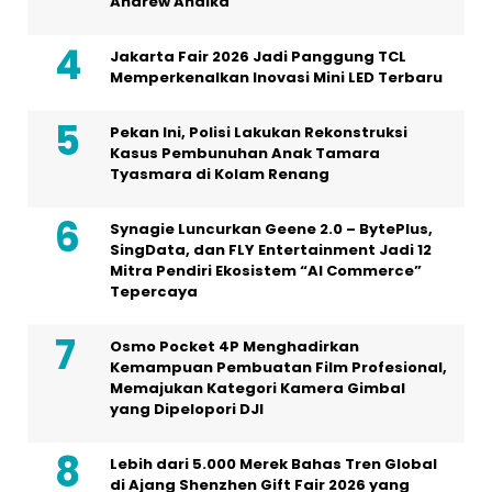
Kasus Pembunuhan Anak Tamara
Tyasmara di Kolam Renang
Synagie Luncurkan Geene 2.0 – BytePlus,
SingData, dan FLY Entertainment Jadi 12
Mitra Pendiri Ekosistem “AI Commerce”
Tepercaya
Osmo Pocket 4P Menghadirkan
Kemampuan Pembuatan Film Profesional,
Memajukan Kategori Kamera Gimbal
yang Dipelopori DJI
Lebih dari 5.000 Merek Bahas Tren Global
di Ajang Shenzhen Gift Fair 2026 yang
Digelar RX Huabo
Mouser Bahas Masa Depan Robot
Humanoid Lewat Episode “Rise of the
Robots”