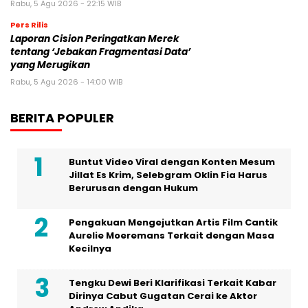
BERITA POPULER
Buntut Video Viral dengan Konten Mesum
Jillat Es Krim, Selebgram Oklin Fia Harus
Berurusan dengan Hukum
Pengakuan Mengejutkan Artis Film Cantik
Aurelie Moeremans Terkait dengan Masa
Kecilnya
Tengku Dewi Beri Klarifikasi Terkait Kabar
Dirinya Cabut Gugatan Cerai ke Aktor
Andrew Andika
Jakarta Fair 2026 Jadi Panggung TCL
Memperkenalkan Inovasi Mini LED Terbaru
Pekan Ini, Polisi Lakukan Rekonstruksi