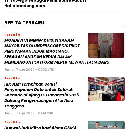
Trisawego Sebagai Pemimpin Redaksi
Hallobandung.com
BERITA TERBARU
Pers Rilis
MONDEVITA MENGAKUISISI SAHAM
MAYORITAS DI UNDERSCORE DISTRICT,
PERUSAHAAN INDUK MAGLIANO,
SEBAGAI LANGKAH KEDUA DALAM
MEMBANGUN PLATFORM MEREK MEWAH ITALIA BARU
Jumat, 7 Agu 2026 - 09:32 WIB
Pers Rilis
HIKSEMI Tampilkan Solusi
Penyimpanan Data untuk Seluruh
Skenario di Ajang DTI Indonesia 2026,
Dukung Pengembangan AI di Asia
Tenggara
Jumat, 7 Agu 2026 - 04:14 WIB
Pers Rilis
Huawei Jadi Mitra bagi Ajang GSMA