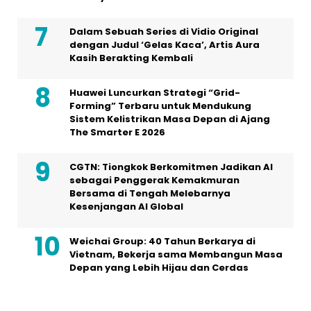
Dalam Sebuah Series di Vidio Original
dengan Judul ‘Gelas Kaca’, Artis Aura
Kasih Berakting Kembali
Huawei Luncurkan Strategi “Grid-
Forming” Terbaru untuk Mendukung
Sistem Kelistrikan Masa Depan di Ajang
The Smarter E 2026
CGTN: Tiongkok Berkomitmen Jadikan AI
sebagai Penggerak Kemakmuran
Bersama di Tengah Melebarnya
Kesenjangan AI Global
Weichai Group: 40 Tahun Berkarya di
Vietnam, Bekerja sama Membangun Masa
Depan yang Lebih Hijau dan Cerdas