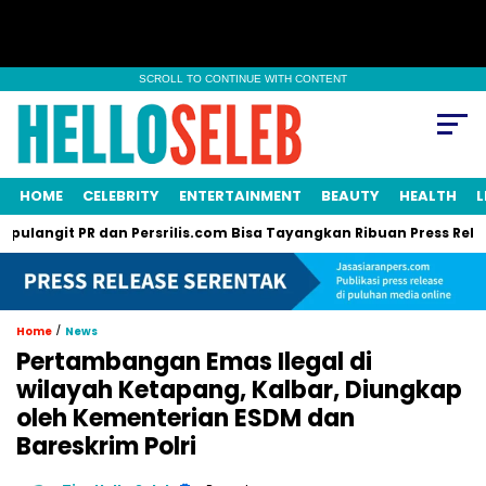
SCROLL TO CONTINUE WITH CONTENT
HOME
CELEBRITY
ENTERTAINMENT
BEAUTY
HEALTH
L
 PR dan Persrilis.com Bisa Tayangkan Ribuan Press Release, Efek
/
Home
News
Pertambangan Emas Ilegal di
wilayah Ketapang, Kalbar, Diungkap
oleh Kementerian ESDM dan
Bareskrim Polri